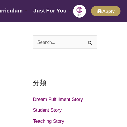
🌐
rriculum
Just For You
Apply
EN
搜
尋
關
鍵
分類
字
:
Dream Fulfillment Story
Student Story
Teaching Story