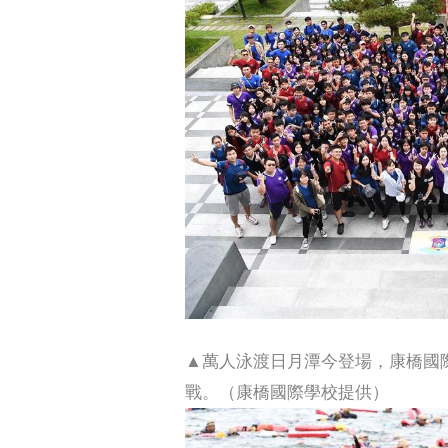
▲萬人泳渡日月潭今登場，康橋國際
戰。（康橋國際學校提供）