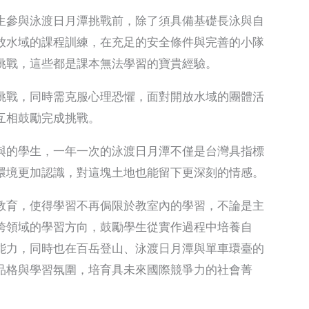
生參與泳渡日月潭挑戰前，除了須具備基礎長泳與自
放水域的課程訓練，在充足的安全條件與完善的小隊
挑戰，這些都是課本無法學習的寶貴經驗。
挑戰，同時需克服心理恐懼，面對開放水域的團體活
互相鼓勵完成挑戰。
與的學生，一年一次的泳渡日月潭不僅是台灣具指標
環境更加認識，對這塊土地也能留下更深刻的情感。
教育，使得學習不再侷限於教室內的學習，不論是主
跨領域的學習方向，鼓勵學生從實作過程中培養自
能力，同時也在百岳登山、泳渡日月潭與單車環臺的
品格與學習氛圍，培育具未來國際競爭力的社會菁