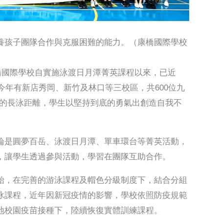
養孩子團隊合作與克服困難的能力。（康橋國際學校
康橋國際學校自實施泳渡日月潭菁英課程以來，已近
，今年有新店秀岡、新竹及林口等三校區，共600位九
里的長泳距離，學生以堅持到底的勇氣出創造自我不
論是圓夢百岳、泳渡日月潭、單車環台等菁英活動，
，讓學生透過參與活動，學習在團隊互助合作。
始，在完善的游泳課程及帽色分級制度下，結合分組
泳課程，近年因新冠疫情的影響，學校依照防疫規範
地校園疫苗接種下，陸續恢復實體訓練課程。