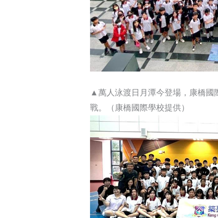
▲萬人泳渡日月潭今登場，康橋國際
戰。（康橋國際學校提供）