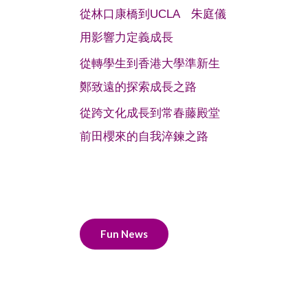
從林口康橋到UCLA 朱庭儀
用影響力定義成長
從轉學生到香港大學準新生
鄭致遠的探索成長之路
從跨文化成長到常春藤殿堂
前田櫻來的自我淬鍊之路
Fun News