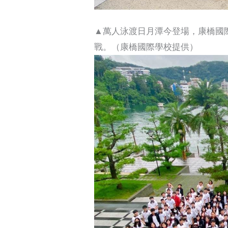
▲萬人泳渡日月潭今登場，康橋國際
戰。（康橋國際學校提供）