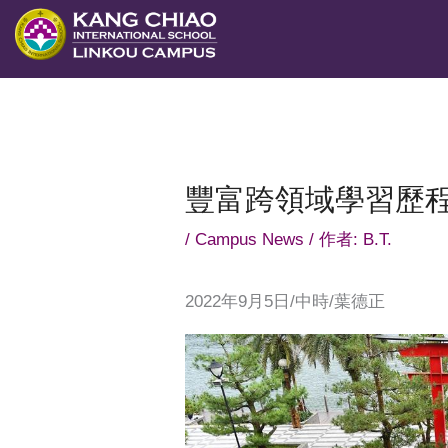
跳
至
主
要
內
容
豐富跨領域學習歷程
/
Campus News
/ 作者:
B.T.
2022年9月5日/中時/葉德正