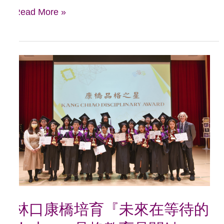
Read More »
林
口
康
橋
培
育
『未
來
在
林口康橋培育『未來在等待的
等