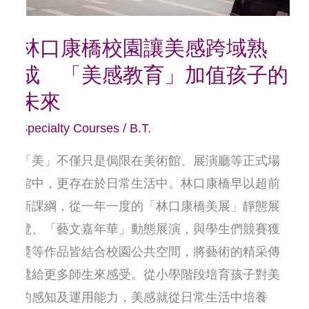
美
感
林口康橋校園讓美感跨域熟
跨
成 「美感教育」加值孩子的
域
熟
未來
成
Specialty Courses
/
B.T.
「美
「美」不僅只是侷限在美術館、展演廳等正式場
感
館中，更存在於日常生活中。林口康橋早以超前
教
新課綱，從一年一度的「林口康橋美展」靜態展
育」
覽、「藝文嘉年華」動態展演，與學生們競賽獲
加
獎等作品皆結合校園公共空間，將藝術的精采傳
值
遞給更多師生來感受。從小學階段培育孩子對美
孩
的感知及運用能力，美感就從日常生活中培養
子