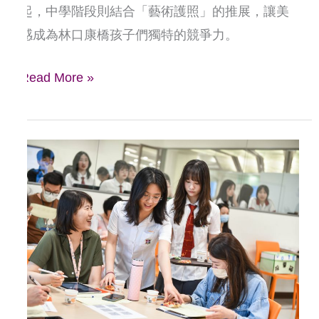
起，中學階段則結合「藝術護照」的推展，讓美
的
感成為林口康橋孩子們獨特的競爭力。
未
來
Read More »
迎
接
世
界
變
化！
多
元