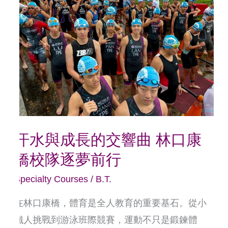
與
成
長
的
交
響
曲
林
汗水與成長的交響曲 林口康
口
橋校隊逐夢前行
康
橋
Specialty Courses
/
B.T.
校
在林口康橋，體育是全人教育的重要基石。從小
隊
鐵人挑戰到游泳班際競賽，運動不只是鍛鍊體
逐