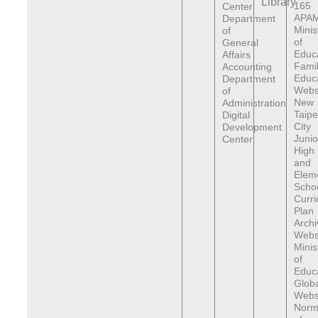
Library
165
Center
APAM
Department
Minis
of
of
General
Educ
Affairs
Fami
Accounting
Educ
Department
Webs
of
New
Administration
Taipe
Digital
City
Development
Junio
Center
High
and
Elem
Scho
Curr
Plan
Archi
Webs
Minis
of
Educa
Globa
Webs
Norma