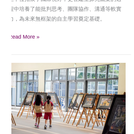
程中培養了能批判思考、團隊協作、溝通等軟實
力，為未來無框架的自主學習奠定基礎。
Read More »
林
口
康
橋
校
園
讓