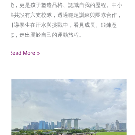
能，更是孩子塑造品格、認識自我的歷程。中小
夢
學共設有六支校隊，透過穩定訓練與團隊合作，
前
引導學生在汗水與挑戰中，看見成長、鍛鍊意
行
志，走出屬於自己的運動旅程。
Read More »
國
際
教
育
旅
行