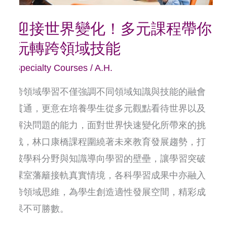
課
迎接世界變化！多元課程帶你
程
玩轉跨領域技能
帶
你
Specialty Courses
/
A.H.
玩
跨領域學習不僅強調不同領域知識與技能的融會
轉
貫通，更意在培養學生從多元觀點看待世界以及
跨
解決問題的能力，面對世界快速變化所帶來的挑
領
戰，林口康橋課程圍繞著未來教育發展趨勢，打
域
破學科分野與知識導向學習的壁壘，讓學習突破
技
課室藩籬接軌真實情境，各科學習成果中亦融入
能
跨領域思維，為學生創造適性發展空間，精彩成
果不可勝數。