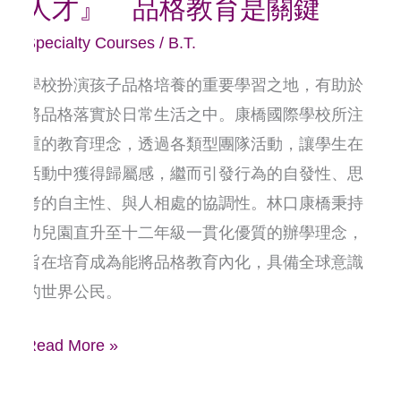
人才』 品格教育是關鍵
待
的
Specialty Courses
/
B.T.
人
學校扮演孩子品格培養的重要學習之地，有助於
才』
將品格落實於日常生活之中。康橋國際學校所注
品
重的教育理念，透過各類型團隊活動，讓學生在
格
活動中獲得歸屬感，繼而引發行為的自發性、思
教
考的自主性、與人相處的協調性。林口康橋秉持
育
幼兒園直升至十二年級一貫化優質的辦學理念，
是
旨在培育成為能將品格教育內化，具備全球意識
關
的世界公民。
鍵
Read More »