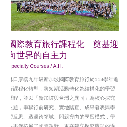
課
程
化
奠
國際教育旅行課程化 奠基迎
基
向世界的自主力
迎
向
Specialty Courses
/
A.H.
世
林口康橋九年級新加坡國際教育旅行於113學年進
界
行課程化轉型，將短期活動轉化為結構化的學習
的
歷程，並以「新加坡與台灣之異同」為核心探究
自
主題，串聯行前研究、實地踏查、成果發表與學
主
習反思。透過跨領域、問題導向的學習模式，學
力
生不僅拓展了國際視野，更在建立探究鷹架的過