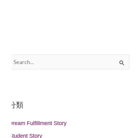
搜
尋
關
鍵
分類
字
:
Dream Fulfillment Story
Student Story