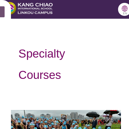
跳
🌐
X
至
EN
主
要
內
Specialty
容
Courses
汗
水