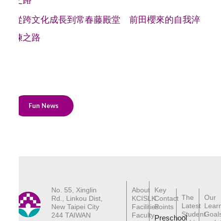
從跨文化成長到常春藤殿堂 前田櫻來的自我淬
鍊之路
Fun News
No. 55, Xinglin
About
Key
The
Our
Rd., Linkou Dist,
KCISLK
Contact
Latest
Lear
New Taipei City
Facilities
Points
Student
Goal
244 TAIWAN
Faculty
Preschool