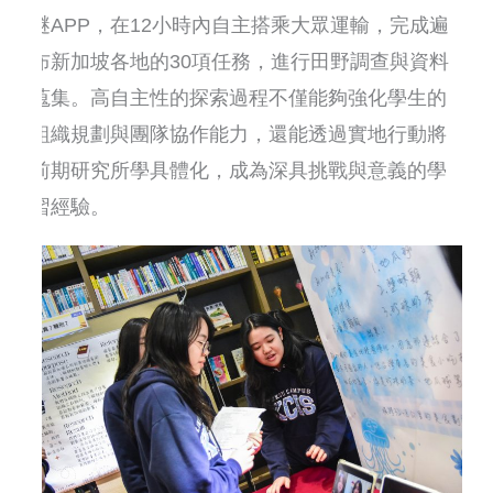
謎APP，在12小時內自主搭乘大眾運輸，完成遍
布新加坡各地的30項任務，進行田野調查與資料
蒐集。高自主性的探索過程不僅能夠強化學生的
組織規劃與團隊協作能力，還能透過實地行動將
前期研究所學具體化，成為深具挑戰與意義的學
習經驗。