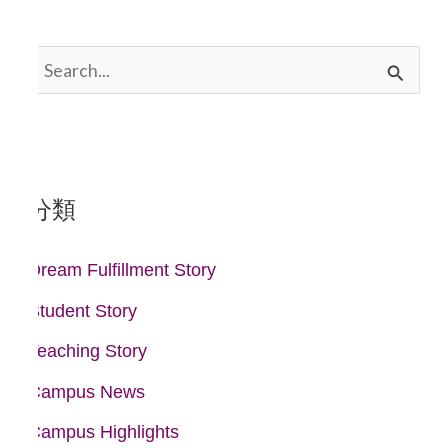
搜
尋
關
鍵
分類
字
:
Dream Fulfillment Story
Student Story
Teaching Story
Campus News
Campus Highlights