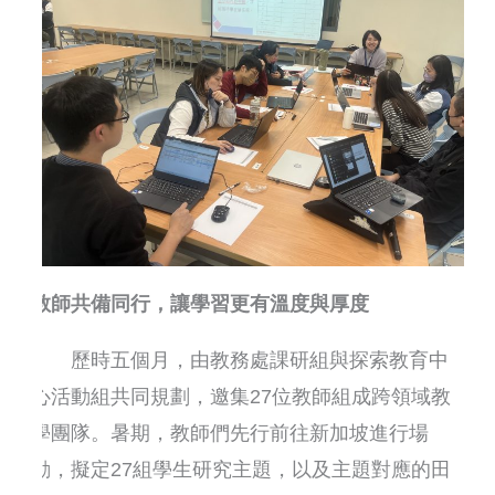
教師共備同行，讓學習更有溫度與厚度
歷時五個月，由教務處課研組與探索教育中
心活動組共同規劃，邀集27位教師組成跨領域教
學團隊。暑期，教師們先行前往新加坡進行場
勘，擬定27組學生研究主題，以及主題對應的田