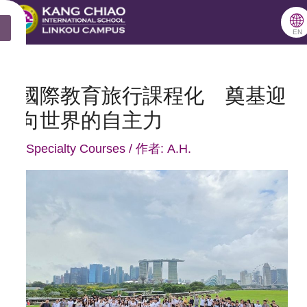
跳
🌐
X
至
EN
主
要
國際教育旅行課程化 奠基迎
內
向世界的自主力
容
/
Specialty Courses
/ 作者:
A.H.