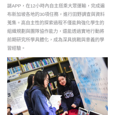
謎APP，在12小時內自主搭乘大眾運輸，完成遍
布新加坡各地的30項任務，進行田野調查與資料
蒐集。高自主性的探索過程不僅能夠強化學生的
組織規劃與團隊協作能力，還能透過實地行動將
前期研究所學具體化，成為深具挑戰與意義的學
習經驗。