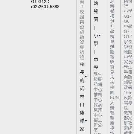
息
與執
G1-G12：
簡
幼
榮
行
(02)2601-5888
介
兒
譽
小學
校
榜
G1-
園
園
與
G6
與
升
中學
設
|
學
G7-
施
小
榜
G12
師
單
家長
資
學
媒
學習
與
|
體
地圖
認
報
中學
證
中
導
家長/
校
育
學生
學
長
見
手冊
學生
未
內政
發展
的
來
部警
諮輔
校
政署
話
中心
園
165
推廣
林
FUN
反詐
中心
大
騙專
口
探索
鏡
區
教育
康
親
教育
中心
親
部家
招生
橋
康
庭教
辦公
橋
育網
家
室
電
新北