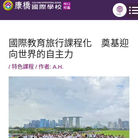
跳
🌐
至
TW
主
要
國際教育旅行課程化 奠基迎
內
向世界的自主力
容
/
特色課程
/ 作者:
A.H.