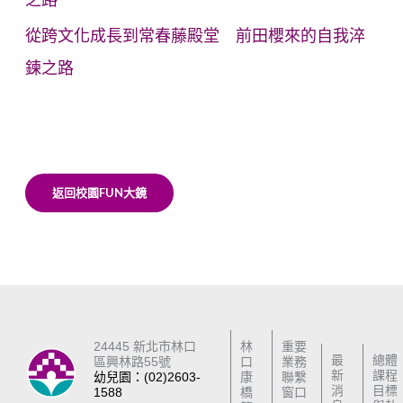
從跨文化成長到常春藤殿堂 前田櫻來的自我淬
鍊之路
返回校園FUN大鏡
24445 新北市林口
林
重要
最
總體
區興林路55號
口
業務
新
課程
幼兒園：(02)2603-
康
聯繫
消
目標
1588
橋
窗口