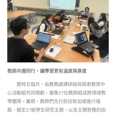
教師共備同行，讓學習更有溫度與厚度
歷時五個月，由教務處課研組與探索教育中
心活動組共同規劃，邀集27位教師組成跨領域教
學團隊。暑期，教師們先行前往新加坡進行場
勘，擬定27組學生研究主題，以及主題對應的田