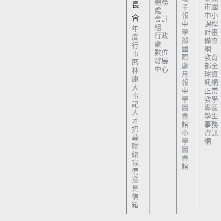
總務
長
子
市國
處
報
中小
會
會計
中
課程
組
年
學
計畫
行政
度
部
備查
處
行
國
網
數位
事
際
教育
發展
曆
處
部全
中心
林
月
球資
康
報
訊網
大
中
正常
事
學
教學
記
圖
專區
人
書
學生
才
館
事務
招
小
資訊
募
學
網
聯
圖
絡
書
我
館
們
意
見
信
箱