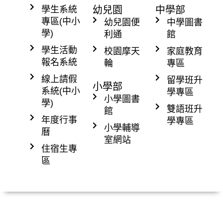
學生系統
幼兒園
中學部
在學學生​
專區(中小
幼兒園便
中學圖書
學)
利通
館
學生活動
校園摩天
家庭教育
報名系統
輪
專區
線上請假
留學班升
小學部
系統(中小
學專區
小學圖書
學)
雙語班升
館
年度行事
學專區
小學輔導
曆
室網站
住宿生專
區