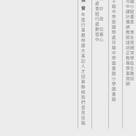
子
市國
處
報
中小
會
會計
中
課程
組
年
學
計畫
行政
度
部
備查
處
行
國
網
數位
事
際
教育
發展
曆
處
部全
中心
林
月
球資
康
報
訊網
大
中
正常
事
學
教學
記
圖
專區
人
書
學生
才
館
事務
招
小
資訊
募
學
網
聯
圖
絡
書
我
館
們
意
見
信
箱