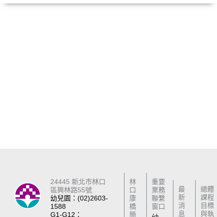
24445 新北市林口
林
重要
最
總體
區興林路55號
口
業務
新
課程
幼兒園：(02)2603-
康
聯繫
消
目標
1588
橋
窗口
息
與執
G1-G12：
簡