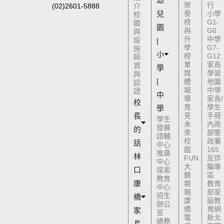
幼
榮
行
(02)2601-5888
介
兒
譽
小學
校
榜
G1-
園
園
與
G6
與
升
中學
設
|
學
G7-
施
小
榜
G12
師
單
家長
資
學
媒
學習
與
|
體
地圖
認
報
中學
證
中
導
家長/
校
育
學生
學
長
見
手冊
學生
未
內政
發展
的
來
部警
諮輔
校
政署
話
中心
園
165
推廣
林
FUN
反詐
中心
大
騙專
口
探索
鏡
區
教育
康
親
教育
中心
親
部家
招生
橋
康
庭教
辦公
橋
育網
家
室
電
新北
總務
長