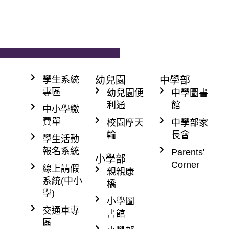
家長​
學生系統
幼兒園
中學部
專區
幼兒園便
中學圖書
利通
館
中小學繳
費單
校園摩天
中學部家
輪
長會
學生活動
報名系統
Parents'
小學部
Corner
線上請假
親親康
系統(中小
橋
學)
小學圖
交通車專
書館
區