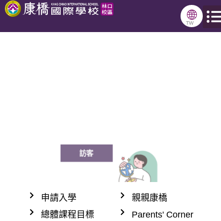
跳
🌐
至
TW
主
要
內
容
訪客
申請入學
親親康橋
總體課程目標
Parents' Corner