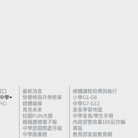
窗口
最新消息
總體課程目標與執行
 中學
榮譽榜與升學榜單
小學G1-G6
中心
媒體報導
中學G7-G12
育見未來
家長學習地圖
校園FUN大鏡
中學家長/學生手冊
親親康橋電子報
內政部警政署165反詐騙
中學部國際處月報
專區
中學圖書館
教育部家庭教育網