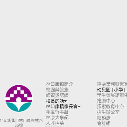
林口康橋簡介
重要業務聯繫
校園與設施
幼兒園 | 小學 |
學生發展諮輔
師資與認證
推廣中心
校長的話
林口康橋家長會
探索教育中心
年度行事曆
招生辦公室
林康大事記
總務處
4445 新北市林口區興林路
人才招募
會計組
55號