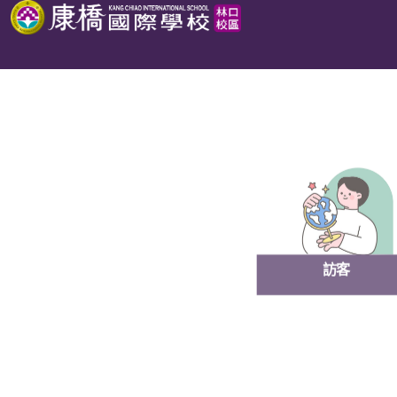
跳
至
主
要
內
容
訪客