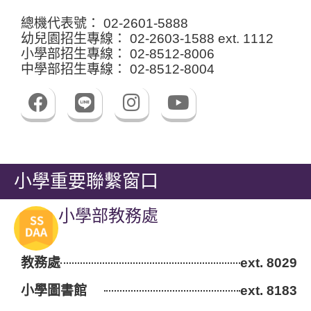
總機代表號：
0
2
-
2
6
0
1
-
5
8
8
8
幼兒園招生專線：
0
2
-
2
6
0
3
-
1
5
8
8
e
x
t
.
1
1
1
2
小學部招生專線：
0
2
-
8
5
1
2
-
8
0
0
6
中學部招生專線：
0
2
-
8
5
1
2
-
8
0
0
4
F
I
Y
a
n
o
c
s
u
e
t
t
b
a
u
小學重要聯繫窗口
o
g
b
o
r
e
小學部教務處
k
a
m
教務處
ext. 8029
小學圖書館
.
ext. 8183