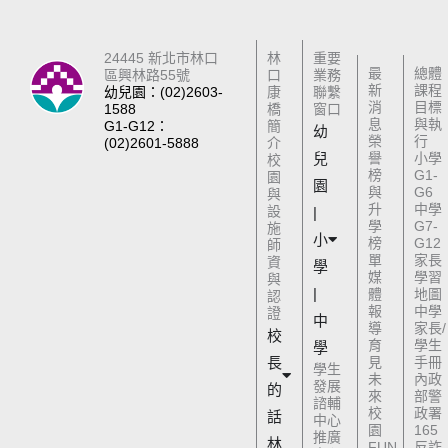
24445 新北市林口
林
重要
最
總體
區興林路55號
口
業務
新
課程
幼兒園：(02)2603-
康
聯繫
消
目標
1588
橋
窗口
息
與執
G1-G12：
簡
幼
榮
行
(02)2601-5888
介
兒
譽
小學
校
榜
G1-
園
園
與
G6
與
升
中學
設
|
學
G7-
施
小
榜
G12
師
單
家長
資
學
媒
學習
與
|
體
地圖
認
報
中學
證
中
導
家長/
校
育
學生
學
長
見
手冊
學生
未
內政
發展
的
來
部警
諮輔
校
政署
話
中心
園
165
推廣
林
FUN
反詐