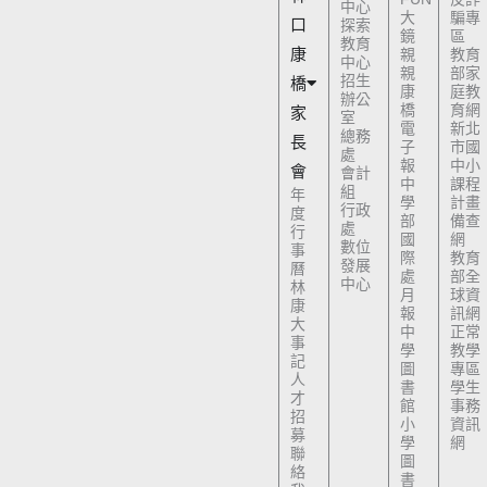
中心
大
騙專
口
探索
鏡
區
教育
康
親
教育
中心
親
部家
招生
橋
康
庭教
辦公
橋
育網
家
室
電
新北
總務
長
子
市國
處
報
中小
會
會計
中
課程
組
年
學
計畫
行政
度
部
備查
處
行
國
網
數位
事
際
教育
發展
曆
處
部全
中心
林
月
球資
康
報
訊網
大
中
正常
事
學
教學
記
圖
專區
人
書
學生
才
館
事務
招
小
資訊
募
學
網
聯
圖
絡
書