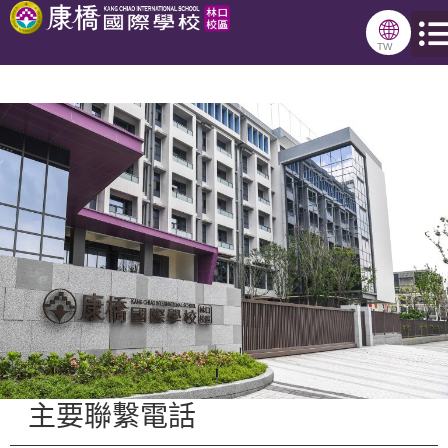
跳
🌐
至
TW
主
要
內
容
主要聯繫電話