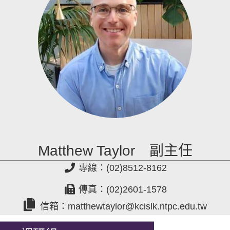
Matthew Taylor 副主任
專線：(02)8512-8162
傳真：(02)2601-1578
信箱：matthewtaylor@kcislk.ntpc.edu.tw