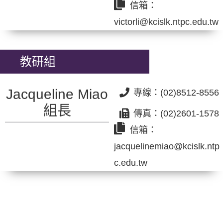
信箱：
victorli@kcislk.ntpc.edu.tw
教研組
Jacqueline Miao
專線：(02)8512-8556
組長
傳真：(02)2601-1578
信箱：
jacquelinemiao@kcislk.ntp
c.edu.tw