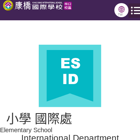
跳
🌐
至
TW
主
要
內
容
小學 國際處
.
Elementary School
International Department