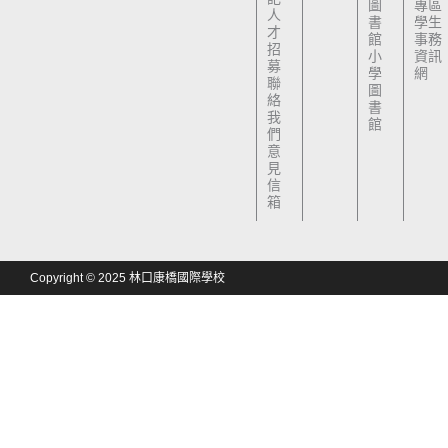
圖
專區
人
書
學生
才
館
事務
招
小
資訊
募
學
網
聯
圖
絡
書
我
館
們
意
見
信
箱
Copyright © 2025 林口康橋國際學校