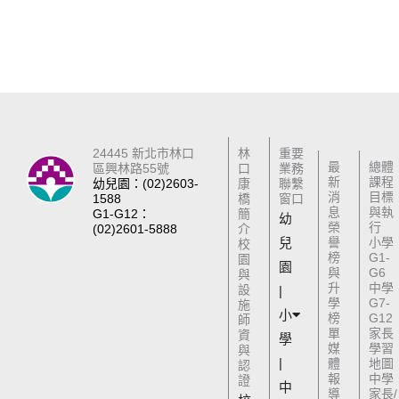
24445 新北市林口
林
重要
最
總體
區興林路55號
口
業務
新
課程
幼兒園：(02)2603-
康
聯繫
消
目標
1588
橋
窗口
息
與執
G1-G12：
簡
幼
榮
行
(02)2601-5888
介
兒
譽
小學
校
榜
G1-
園
園
與
G6
與
升
中學
設
|
學
G7-
施
小
榜
G12
師
單
家長
資
學
媒
學習
與
|
體
地圖
認
報
中學
證
中
導
家長/