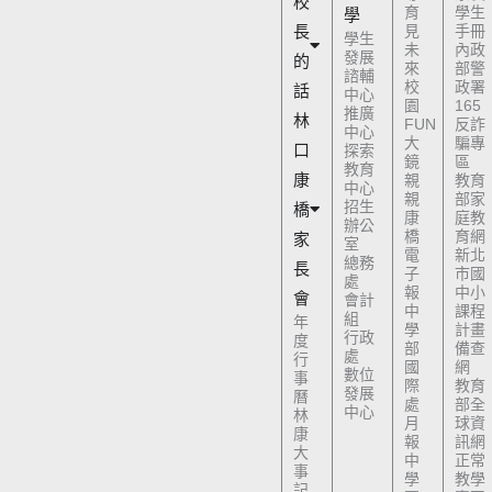
校
育
學生
學
長
見
手冊
學生
未
內政
發展
的
來
部警
諮輔
校
政署
話
中心
園
165
推廣
林
FUN
反詐
中心
大
騙專
口
探索
鏡
區
教育
康
親
教育
中心
親
部家
招生
橋
康
庭教
辦公
橋
育網
家
室
電
新北
總務
長
子
市國
處
報
中小
會
會計
中
課程
組
年
學
計畫
行政
度
部
備查
處
行
國
網
數位
事
際
教育
發展
曆
處
部全
中心
林
月
球資
康
報
訊網
大
中
正常
事
學
教學
記