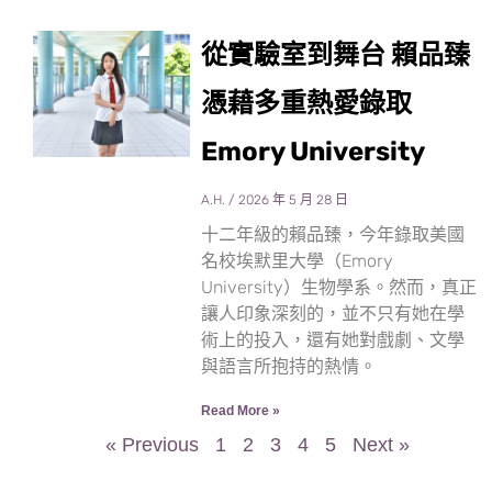
從實驗室到舞台 賴品臻
憑藉多重熱愛錄取
Emory University
A.H.
2026 年 5 月 28 日
十二年級的賴品臻，今年錄取美國
名校埃默里大學（Emory
University）生物學系。然而，真正
讓人印象深刻的，並不只有她在學
術上的投入，還有她對戲劇、文學
與語言所抱持的熱情。
Read More »
« Previous
1
2
3
4
5
Next »