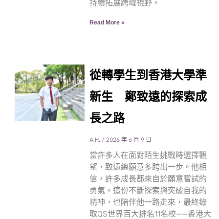
持續拓展跨域視野。
Read More »
從轉學生到香港大學準
新生 鄭致遠的探索成
長之路
A.H.
2026 年 6 月 9 日
當許多人在面對陌生挑戰時選擇觀
望，致遠總願意多跨出一步。他相
信，許多成長都來自於願意嘗試的
勇氣。這份不斷探索與突破自我的
精神，也陪伴他一路走來，最終錄
取QS世界百大排名11名校——香港大