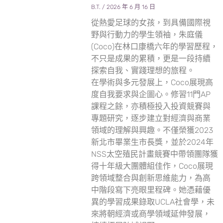
B.T.
2026 年 6 月 16 日
從熱愛足球的女孩，到具備國際視
野與行動力的學生領袖，朱庭儀
(Coco)在林口康橋六年的學習歷程，
不只是成果的累積，更是一段持續
探索自我、實踐理想的旅程。
在學術與多元發展上，Coco展現高
度自我要求與企圖心。修習11門AP
課程之餘，亦積極投入投資競賽與
專題研究，逐步建立對經濟與商業
領域的理解與興趣。不僅榮獲2023
新北市畢業生市長獎，並於2024年
NSS太空殖民計畫競賽中帶領團隊獲
得十年級大團體組佳作，Coco展現
跨領域整合與創新思維能力，為高
中階段寫下亮眼里程碑。她憑藉優
異的學習成果錄取UCLA社會學，未
來將朝經濟或商學領域延伸發展，