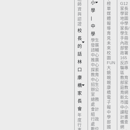
小
榜
G12
師
單
家長
資
學
媒
學習
與
|
體
地圖
認
報
中學
證
中
導
家長/
校
育
學生
學
長
見
手冊
學生
未
內政
發展
的
來
部警
諮輔
校
政署
話
中心
園
165
推廣
林
FUN
反詐
中心
大
騙專
口
探索
鏡
區
教育
康
親
教育
中心
親
部家
招生
橋
康
庭教
辦公
橋
育網
家
室
電
新北
總務
長
子
市國
處
報
中小
會
會計
中
課程
組
年
學
計畫
行政
度
部
備查
處
行
國
網
數位
事