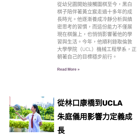
從幼兒園開始接觸圍棋至今，黑白
棋子陪伴著黃立宸走過十多年的成
長時光。他逐漸養成冷靜分析與縝
密思考的習慣，而這份能力不僅展
現在棋盤上，也悄悄影響著他的學
習與生活。今年，他順利錄取倫敦
大學學院（UCL）機械工程學系，正
朝著自己的目標穩步前行。
Read More »
從林口康橋到UCLA
朱庭儀用影響力定義成
長