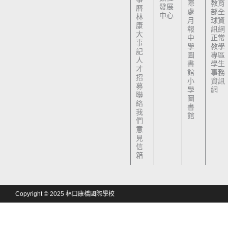
際
教育
發展
曆
處
部全
中心
林
月
球資
康
報
訊網
大
中
正常
事
學
教學
記
圖
專區
人
書
學生
才
館
事務
招
小
資訊
募
學
網
聯
圖
絡
書
我
館
們
意
見
信
箱
Copyright © 2025 林口康橋國際學校