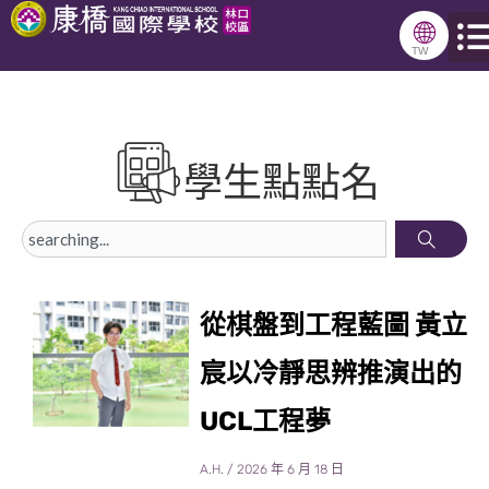
跳
🌐
至
TW
主
要
內
學生點點名
容
搜
頁
頁
頁
頁
頁
尋
面
面
面
面
面
從棋盤到工程藍圖 黃立
宸以冷靜思辨推演出的
UCL工程夢
A.H.
2026 年 6 月 18 日