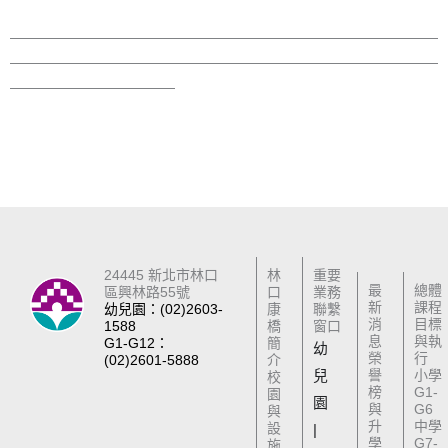
▸ 特色課程
▸ 校園新聞
▸ 學生點點名
▸ 圓夢故事
▸ 教學小故事
24445 新北市林口
林
重要
最
總體
區興林路55號
口
業務
新
課程
幼兒園：(02)2603-
康
聯繫
消
目標
1588
橋
窗口
息
與執
G1-G12：
簡
幼
榮
行
(02)2601-5888
介
兒
譽
小學
校
榜
G1-
園
園
與
G6
與
升
中學
設
|
學
G7-
施