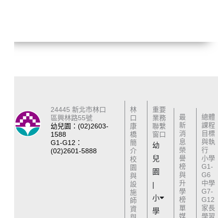
24445 新北市林口
林
重要
最
總體
區興林路55號
口
業務
新
課程
幼兒園：(02)2603-
康
聯繫
消
目標
1588
橋
窗口
息
與執
G1-G12：
簡
幼
榮
行
(02)2601-5888
介
兒
譽
小學
校
榜
G1-
園
園
與
G6
與
升
中學
設
|
學
G7-
施
小
榜
G12
師
單
家長
資
學
媒
學習
與