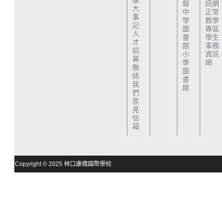
報
訊網
大
中
正常
事
學
教學
記
圖
專區
人
書
學生
才
館
事務
招
小
資訊
募
學
網
聯
圖
絡
書
我
館
們
意
見
信
箱
Copyright © 2025 林口康橋國際學校