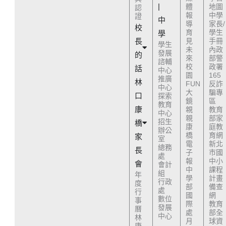
|
體
地圖
認
報
中學
證
中
導
家長/
校
育
學生
學
長
見
手冊
學生
未
內政
發展
的
來
部警
諮輔
校
政署
話
中心
園
165
推廣
林
FUN
反詐
中心
大
騙專
口
探索
鏡
區
教育
康
親
教育
中心
親
部家
招生
橋
康
庭教
辦公
橋
育網
家
室
電
新北
總務
長
子
市國
處
報
中小
會
會計
中
課程
組
年
學
計畫
行政
度
部
備查
處
行
國
網
數位
事
際
教育
發展
曆
處
部全
中心
林
月
球資
康