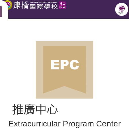
跳
🌐
至
TW
主
要
內
容
.
推廣中心
Extracurricular Program Center