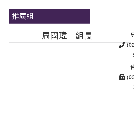
推廣組
周國瑋 組長
(0
(0