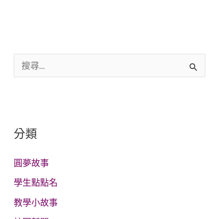
搜
尋
關
鍵
分類
字
:
圓夢故事
學生點點名
教學小故事