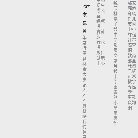
親
部家
招生
橋
康
庭教
辦公
橋
育網
家
室
電
新北
總務
長
子
市國
處
報
中小
會
會計
中
課程
組
年
學
計畫
行政
度
部
備查
處
行
國
網
數位
事
際
教育
發展
曆
處
部全
中心
林
月
球資
康
報
訊網
大
中
正常
事
學
教學
記
圖
專區
人
書
學生
才
館
事務
招
小
資訊
募
學
網
聯
圖
絡
書
我
館
們
意
見