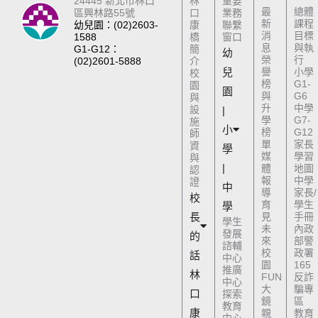
24445 新北市林口
林
重要
最
總體
區興林路55號
口
業務
新
課程
幼兒園：(02)2603-
康
聯繫
消
目標
1588
橋
窗口
息
與執
G1-G12：
簡
幼
榮
行
(02)2601-5888
介
兒
譽
小學
校
榜
G1-
園
園
與
G6
與
升
中學
設
|
學
G7-
施
小
榜
G12
師
單
家長
資
學
媒
學習
與
|
體
地圖
認
報
中學
證
中
導
家長/
校
育
學生
學
長
見
手冊
學生
未
內政
發展
的
來
部警
諮輔
校
政署
話
中心
園
165
推廣
林
FUN
反詐
中心
大
騙專
口
探索
鏡
區
教育
康
親
教育
中心