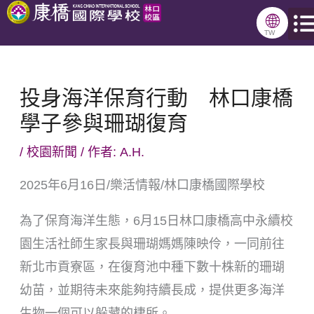
跳
🌐
至
TW
主
要
投身海洋保育行動 林口康橋
內
學子參與珊瑚復育
容
/
校園新聞
/ 作者:
A.H.
2025年6月16日/樂活情報/林口康橋國際學校
為了保育海洋生態，6月15日林口康橋高中永續校
園生活社師生家長與珊瑚媽媽陳映伶，一同前往
新北市貢寮區，在復育池中種下數十株新的珊瑚
幼苗，並期待未來能夠持續長成，提供更多海洋
生物一個可以躲藏的棲所。