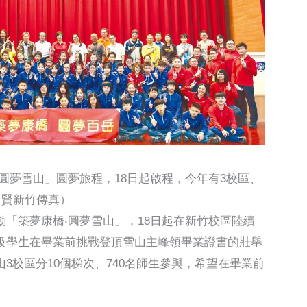
圓夢雪山」圓夢旅程，18日起啟程，今年有3校區、
育賢新竹傳真）
「築夢康橋‧圓夢雪山」，18日起在新竹校區陸續
級學生在畢業前挑戰登頂雪山主峰領畢業證書的壯舉
3校區分10個梯次、740名師生參與，希望在畢業前