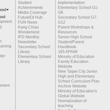
Student
Implementation
Achievements
Elementary School G1-
hoo
l
Media Coverage
G6
ool
FutureEd Hub
Secondary School G7-
opment
FUN News
G12
g
Kang Chiao
Parent Workshops &
Wonderland
Resources
IPD Monthly
Senior High School
r
Newsletter
Student/Parent
earning
Secondary School
Handbook
Library
165 APAMI
ter
Elementary School
Ministry of Education
Library
Family Education
Website
New Taipei City Junior
High and Elementary
School Curriculum Plan
opment
Archive Website
Ministry of Education's
Global Website
Normalization of
teaching