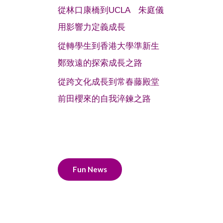
從林口康橋到UCLA 朱庭儀
用影響力定義成長
從轉學生到香港大學準新生
鄭致遠的探索成長之路
從跨文化成長到常春藤殿堂
前田櫻來的自我淬鍊之路
Fun News