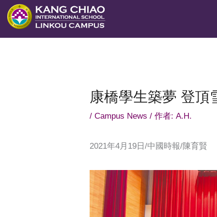
跳
至
主
要
內
容
康橋學生築夢 登頂
/
Campus News
/ 作者:
A.H.
2021年4月19日/中國時報/陳育賢