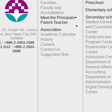
Facilities
Preschool
Faculty and
Elementary sc
Accreditation
Secondary sch
Meet the Principals
Student Devel
Parent-Teacher
and Counselin
Association
. 55, Xinglin Rd., Linkou
Center
st, New Taipei City 244
Academic Calendar
Extracurricular
TAIWAN
History
Program Cente
K：+886-2-2603-1588
Careers
1-G12：+886-2-2601-
Experiential L
Contact Us
5888
Center
Suggestion Box
Admission Cen
Department of
General Affairs
Accounting
Department of
Administration
Digital Devel
Center