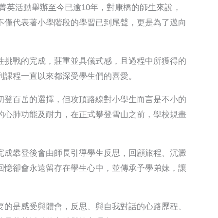
菁英活動舉辦至今已逾10年，對康橋的師生來說，
不僅代表著小學階段的學習已到尾聲，更是為了邁向
性挑戰的完成，莊重並具儀式感，且過程中所獲得的
列課程一直以來都深受學生們的喜愛。
初登百岳的選擇，但攻頂路線對小學生而言是不小的
的心肺功能及耐力，在正式攀登雪山之前，學校規畫
完成攀登後會由師長引導學生反思，回顧旅程、沉澱
回憶卻會永遠留存在學生心中，並傳承予學弟妹，讓
要的是感受與體會，反思、與自我對話的心路歷程、