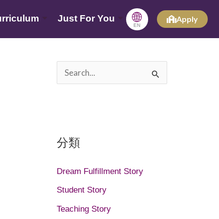
🌐
rriculum
Just For You
Apply
EN
搜
尋
關
鍵
分類
字
:
Dream Fulfillment Story
Student Story
Teaching Story