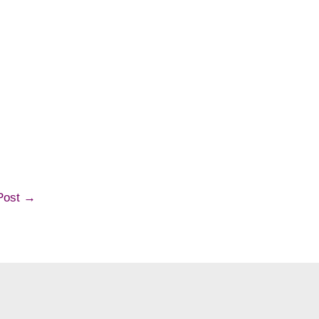
ost
→