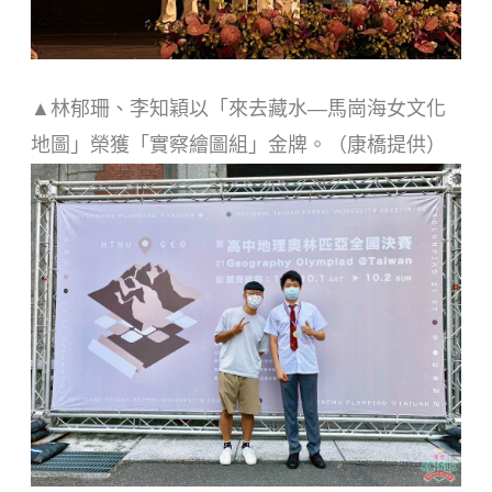
▲林郁珊、李知穎以「來去藏水—馬崗海女文化
地圖」榮獲「實察繪圖組」金牌。（康橋提供）