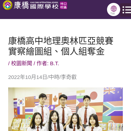
跳
🌐
至
TW
主
要
康橋高中地理奧林匹亞競賽
內
實察繪圖組、個人組奪金
容
/
校園新聞
/ 作者:
B.T.
2022年10月14日/中時/李奇叡