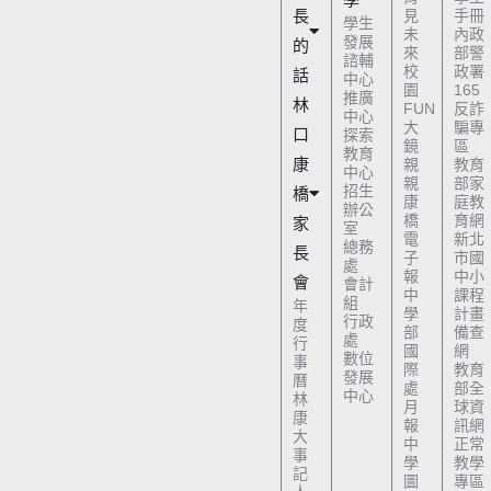
長
見
手冊
學生
未
內政
發展
的
來
部警
諮輔
校
政署
話
中心
園
165
推廣
林
FUN
反詐
中心
大
騙專
口
探索
鏡
區
教育
康
親
教育
中心
親
部家
招生
橋
康
庭教
辦公
橋
育網
家
室
電
新北
總務
長
子
市國
處
報
中小
會
會計
中
課程
組
年
學
計畫
行政
度
部
備查
處
行
國
網
數位
事
際
教育
發展
曆
處
部全
中心
林
月
球資
康
報
訊網
大
中
正常
事
學
教學
記
圖
專區