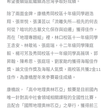
希望後續還能繼續為台灣爭取好成績。
除了兩面金牌，康橋秀岡校區十年級同學趙浩
翔、張崇悦、張漢芸以「流離失所—祖先的何去
何從？暗坑的古墓文化保存與迫遷」獲得佳作，
而在「地理專題組」裡，林口校區十一年級同學
王丞安、林敬祐、張庭瑞，十二年級同學陳庭
毅、楊可芳及秀岡校區十一年級同學高薇琪、郭
昇翰、陳希恩、張庭瑄、劉家勛均獲得海報佳作
獎、論文佳作獎及海報人氣獎，兩校區共獲2金11
佳作，為康橋歷年來參賽最佳成績。
康橋說，「高中地理奧林匹亞」競賽是目前國內
唯一針對高中社會領域相關課程的全國性比賽，
且配合「國際地理奧林匹亞」之舉行，獲得前三