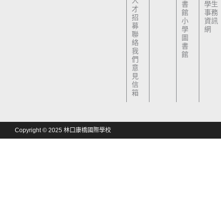
人
書
學生
才
館
事務
招
小
資訊
募
學
網
聯
圖
絡
書
我
館
們
意
見
信
箱
Copyright © 2025 林口康橋國際學校