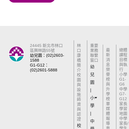
24445 新北市林口
林
重要
最
總體
區興林路55號
口
業務
新
課程
幼兒園：(02)2603-
康
聯繫
消
目標
1588
橋
窗口
息
與執
G1-G12：
簡
幼
榮
行
(02)2601-5888
介
兒
譽
小學
校
榜
G1-
園
園
與
G6
與
升
中學
設
|
學
G7-
施
小
榜
G12
師
單
家長
資
學
媒
學習
與
|
體
地圖
認
報
中學
證
中
導
家長/
校
育
學生
學