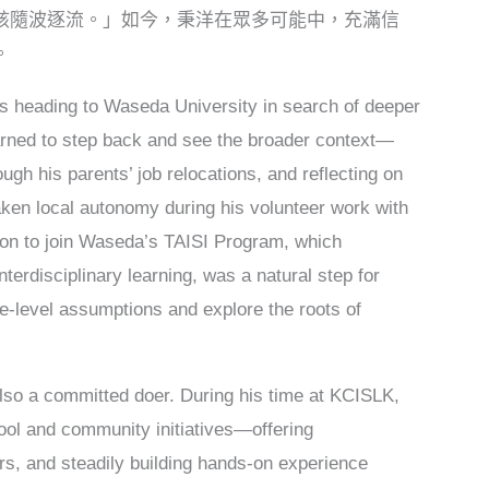
該隨波逐流。」如今，秉洋在眾多可能中，充滿信
。
heading to Waseda University in search of deeper
rned to step back and see the broader context—
gh his parents’ job relocations, and reflecting on
ken local autonomy during his volunteer work with
sion to join Waseda’s TAISI Program, which
terdisciplinary learning, was a natural step for
-level assumptions and explore the roots of
so a committed doer. During his time at KCISLK,
hool and community initiatives—offering
rs, and steadily building hands-on experience