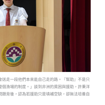
送走一段他們本來能自己走的路。『幫助』不是只
整個漁場的制度。」談到非洲的貧困與援助，許秉洋
問題背後，認為若援助只是填補空缺，卻無法培養自