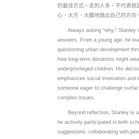
的最佳方式。走的人多，不代表就
心、大方、大膽地踏出自己的方向
Always asking “why,” Stanley is 
answers. From a young age, he lea
questioning urban development throu
how long-term donations might wea
underprivileged children. His deci
emphasizes social innovation and in
someone eager to challenge surface
complex issues.
Beyond reflection, Stanley is al
he actively participated in both sc
suggestions, collaborating with pee