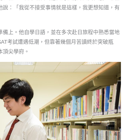
他說：「我從不接受事情就是這樣，我更想知道，有
備上。他自學日語，並在多次赴日旅程中熟悉當地
SAT考試遭遇低潮，但靠著幾個月苦讀終於突破瓶
本頂尖學府。