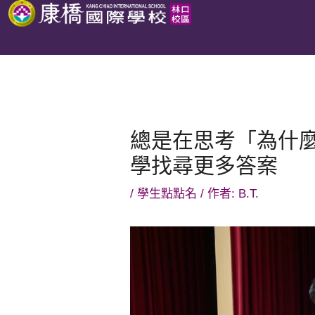
跳
至
主
要
內
容
總是在思考「為什
學找尋更多答案
/
學生點點名
/ 作者:
B.T.