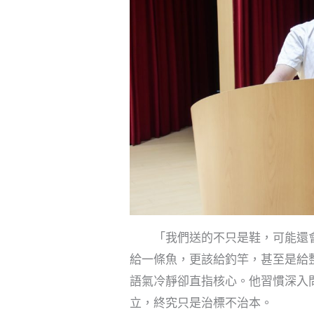
「我們送的不只是鞋，可能還會
給一條魚，更該給釣竿，甚至是給
語氣冷靜卻直指核心。他習慣深入
立，終究只是治標不治本。