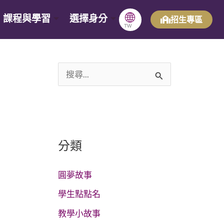
🌐
課程與學習
選擇身分
招生專區
TW
搜
尋
關
鍵
分類
字
:
圓夢故事
學生點點名
教學小故事