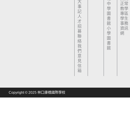
大
中
正常
事
學
教學
記
圖
專區
人
書
學生
才
館
事務
招
小
資訊
募
學
網
聯
圖
絡
書
我
館
們
意
見
信
箱
Copyright © 2025 林口康橋國際學校