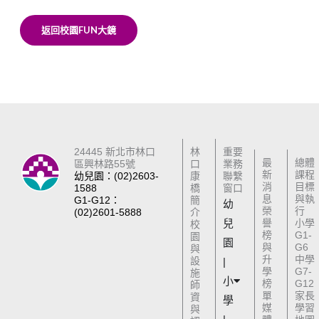
返回校園FUN大鏡
24445 新北市林口
林
重要
最
總體
區興林路55號
口
業務
新
課程
幼兒園：(02)2603-
康
聯繫
消
目標
1588
橋
窗口
息
與執
G1-G12：
簡
幼
榮
行
(02)2601-5888
介
兒
譽
小學
校
榜
G1-
園
園
與
G6
與
升
中學
設
|
學
G7-
施
小
榜
G12
師
單
家長
資
學
媒
學習
與