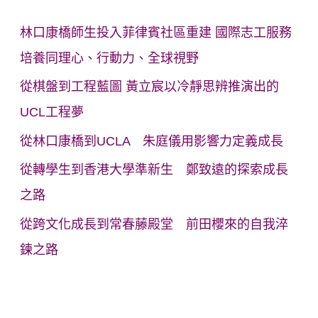
林口康橋師生投入菲律賓社區重建 國際志工服務
培養同理心、行動力、全球視野
從棋盤到工程藍圖 黃立宸以冷靜思辨推演出的
UCL工程夢
從林口康橋到UCLA 朱庭儀用影響力定義成長
從轉學生到香港大學準新生 鄭致遠的探索成長
之路
從跨文化成長到常春藤殿堂 前田櫻來的自我淬
鍊之路