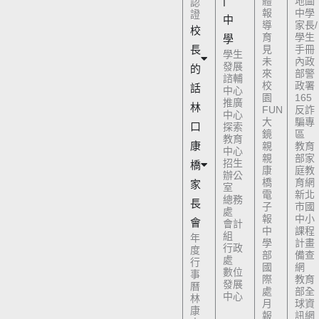
|
體
地圖
認
報
中學
證
中
導
家長/
校
育
學生
學
長
見
手冊
學生
未
內政
發展
的
來
部警
諮輔
校
政署
話
中心
園
165
推廣
林
FUN
反詐
中心
大
騙專
口
探索
鏡
區
教育
康
親
教育
中心
親
部家
招生
橋
康
庭教
辦公
橋
育網
家
室
電
新北
總務
長
子
市國
處
報
中小
會
會計
中
課程
組
年
學
計畫
行政
度
部
備查
處
行
國
網
數位
事
際
教育
發展
曆
處
部全
中心
林
月
球資
康
報
訊網