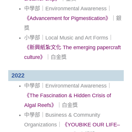
中學部｜Environmental Awareness｜
《Advancement for Pigmestication》
｜銀
獎
小學部｜Local Music and Art Forms｜
《新興紙紮文化 The emerging papercraft
culture》
｜白金獎
2022
中學部｜Environmental Awareness｜
《The Fascination & Hidden Crisis of
Algal Reefs》
｜白金獎
中學部｜Business & Community
Organizations｜
《YOUBIKE OUR LIFE–