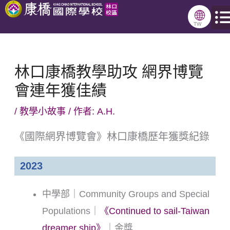
跳
🌐
至
TW
主
要
林口康橋教學助攻 網界博覽
內
會連年獲佳績
容
/
教學小故事
/ 作者:
A.H.
《國際網界博覽會》林口康橋歷年獲獎紀錄
2023
中學部｜Community Groups and Special
Populations｜
《Continued to sail-Taiwan
dreamer ship》
｜金獎