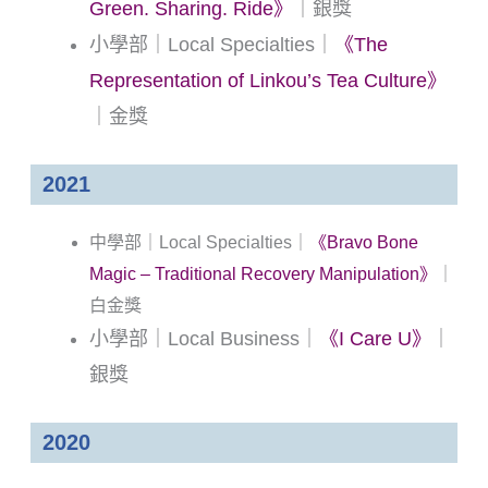
Green. Sharing. Ride》
｜銀獎
小學部｜Local Specialties｜
《The
Representation of Linkou’s Tea Culture》
｜金獎
2021
中學部｜Local Specialties｜
《Bravo Bone
Magic – Traditional Recovery Manipulation》
｜
白金獎
小學部｜Local Business｜
《I Care U》
｜
銀獎
2020