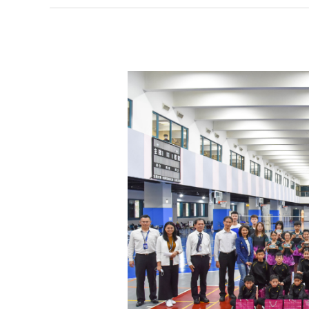
林
口
康
橋
與
奧
運
選
手
母
校