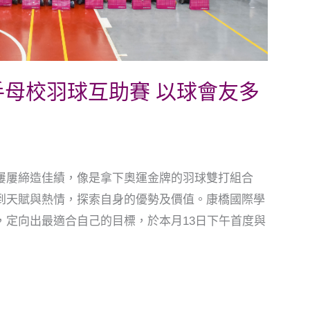
母校羽球互助賽 以球會友多
屢屢締造佳績，像是拿下奧運金牌的羽球雙打組合
到天賦與熱情，探索自身的優勢及價值。康橋國際學
，定向出最適合自己的目標，於本月13日下午首度與