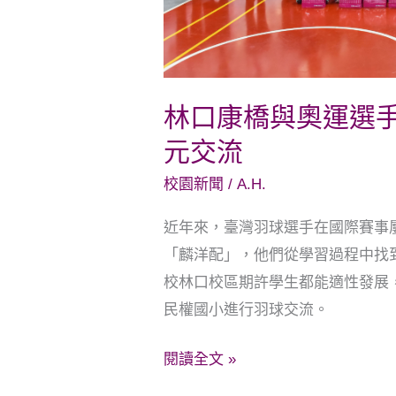
羽
球
互
助
林口康橋與奧運選手
賽
元交流
以
球
校園新聞
/
A.H.
會
近年來，臺灣羽球選手在國際賽事
友
「麟洋配」，他們從學習過程中找
多
校林口校區期許學生都能適性發展
元
民權國小進行羽球交流。
交
流
閱讀全文 »