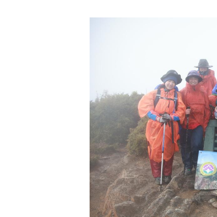
創
造
獨
一
無
二
的
成
長
印
記
康
橋