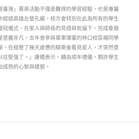
遊臺灣」菁英活動不僅是難得的學習經驗，也是專屬
中經過高雄左營孔廟，校方會特別在此為所有的學生
贈冠儀式，在家人與師長的見證與祝福下，完成象徵
是意義非凡。去年曾參與單車環臺的林口校區楊同學
深，在經歷了幾天疲憊的騎乘後看見家人，才突然意
以往堅強了。」康橋表示，藉由成年禮儀，期許學生
加成熟的心智與樣貌。