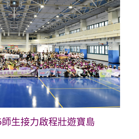
55師生接力啟程壯遊寶島