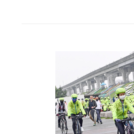
單
車
環
台
看
見
台
灣
林