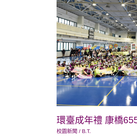
年
禮
康
橋
655
師
生
接
力
啟
程
壯
環臺成年禮 康橋6
遊
寶
校園新聞
/
B.T.