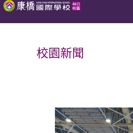
跳
至
主
要
內
校園新聞
容
環
臺
成