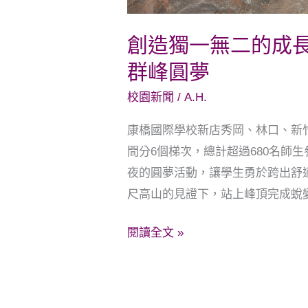
八
年
創造獨一無二的成
級
群峰圓夢
生
登
校園新聞
/
A.H.
合
康橋國際學校新店秀岡、林口、新竹三
歡
間分6個梯次，總計超過680名師
群
夜的圓夢活動，讓學生勇於跨出舒適
峰
尺高山的見證下，站上峰頂完成蛻
圓
夢
閱讀全文 »