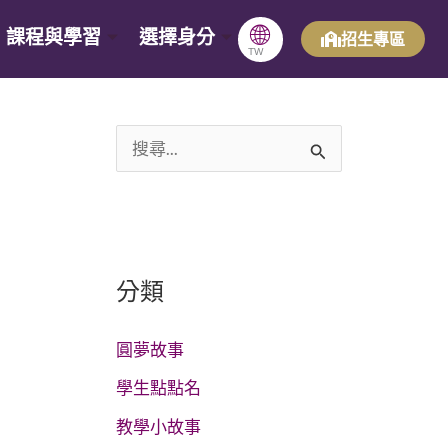
🌐
課程與學習
選擇身分
招生專區
TW
搜
尋
關
鍵
分類
字
:
圓夢故事
學生點點名
教學小故事