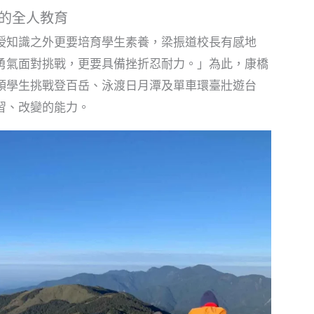
的全人教育
授知識之外更要培育學生素養，梁振道校長有感地
勇氣面對挑戰，更要具備挫折忍耐力。」為此，康橋
領學生挑戰登百岳、泳渡日月潭及單車環臺壯遊台
習、改變的能力。