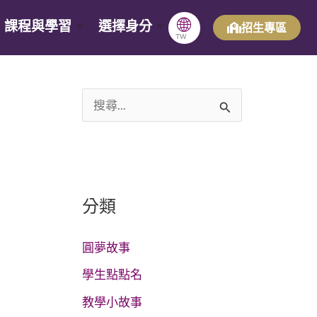
🌐
課程與學習
選擇身分
招生專區
TW
搜
尋
關
鍵
分類
字
:
圓夢故事
學生點點名
教學小故事