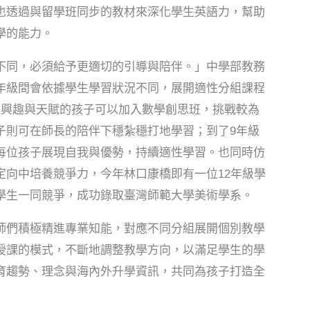
也透過與留學班同步的教材來深化學生英語力，幫助
學的能力。
不同，必須給予更適切的引導與陪伴。」中學部教務
年級間會依據學生學習狀況不同，展開適性分組課程
理興趣與天賦的孩子可以加入數學創思班，挑戰較為
子則可在師長的陪伴下穩紮穩打地學習；到了9年級
每位孩子展現自我與優勢，持續適性學習。也同時仿
定向中培養競爭力，今年林口康橋即有一位12年級學
學生一同競爭，成功錄取臺灣師範大學美術學系。
師們積極精進專業知能，對應不同分組展開個別教學
授課的模式，不斷地調整教學方向，以滿足學生的學
育趨勢、理念與海內外升學資訊，共同為孩子打造全