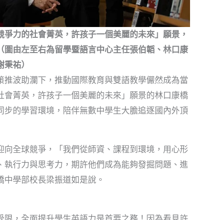
競爭力的社會菁英，許孩子一個美麗的未來」願景，
（圖由左至右為留學暨語言中心主任張伯韜、林口康
謝秉祐）
策推波助瀾下，推動國際教育與雙語教學儼然成為當
社會菁英，許孩子一個美麗的未來」願景的林口康橋
同步的學習環境，陪伴無數中學生大膽追逐國內外頂
迎向全球競爭，「我們從師資、課程到環境，用心形
、執行力與思考力，期許他們成為能夠發掘問題、進
橋中學部校長梁振道如是說。
受限，全面提升學生英語力是首要之務！因為看見許