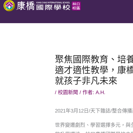
跳
至
主
要
內
容
聚焦國際教育、培
適才適性教學，康
就孩子非凡未來
/
校園新聞
/ 作者:
A.H.
2021年3月12日/天下雜誌/整合傳
世界變遷劇烈、學習選擇多元，與