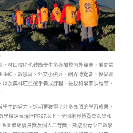
。
長，林口校區也鼓勵學生多參加校內外競賽，並開設
、JHMC、數感盃、外交小尖兵、網界博覽會、模擬聯
，以及奧林匹亞選手養成課程、駐校科學家課程等，
。
與學生的努力，近期更獲得了許多亮眼的學習成果，
T數學檢定表現達PR97以上、全國網界博覽會銀獎和
賽北區團體組優良獎及個人二等獎、數感盃青少年數學