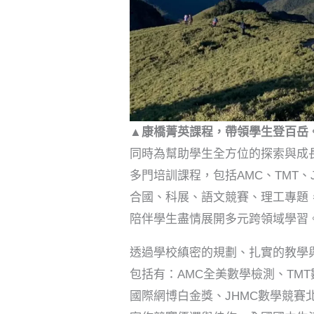
▲康橋菁英課程，帶領學生登百岳
同時為幫助學生全方位的探索與成
多門培訓課程，包括AMC、TMT
合國、科展、語文競賽、理工專題
陪伴學生盡情展開多元跨領域學習
透過學校縝密的規劃、扎實的教學
包括有：AMC全美數學檢測、TM
國際網博白金獎、JHMC數學競