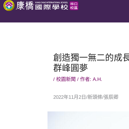
跳
至
主
要
內
容
創造獨一無二的成
群峰圓夢
/
校園新聞
/ 作者:
A.H.
2022年11月2日/新頭條/張辰卿