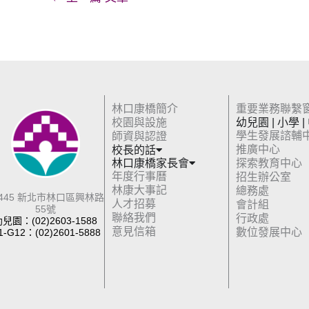
林口康橋簡介
重要業務聯繫
校園與設施
幼兒園 | 小學 |
學生發展諮輔
師資與認證
推廣中心
校長的話
林口康橋家長會
探索教育中心
年度行事曆
招生辦公室
林康大事記
總務處
4445 新北市林口區興林路
人才招募
會計組
55號
聯絡我們
行政處
兒園：(02)2603-1588
意見信箱
數位發展中心
1-G12：(02)2601-5888