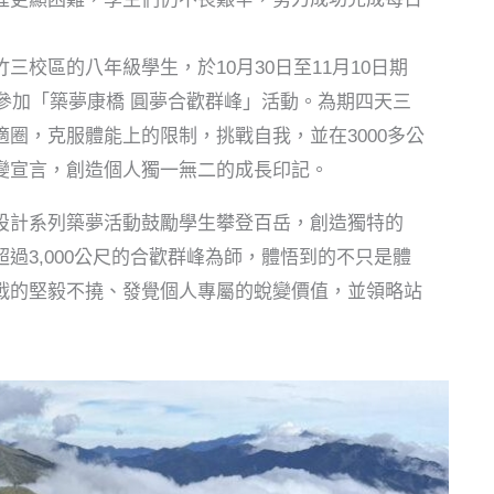
校區的八年級學生，於10月30日至11月10日期
生參加「築夢康橋 圓夢合歡群峰」活動。為期四天三
圈，克服體能上的限制，挑戰自我，並在3000多公
變宣言，創造個人獨一無二的成長印記。
設計系列築夢活動鼓勵學生攀登百岳，創造獨特的
過3,000公尺的合歡群峰為師，體悟到的不只是體
戰的堅毅不撓、發覺個人專屬的蛻變價值，並領略站