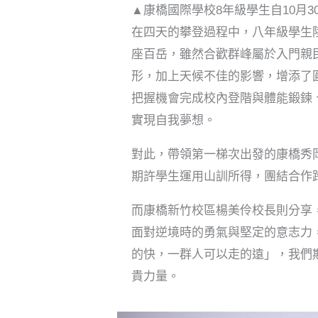
▲
康橋國際學校8年級學生自10月
在四天的攀登過程中，八年級學生
座百岳，雖然合歡群峰屬於入門親
形，加上天候不佳的影響，增添了
把握機會完成校內登階與體能鍛鍊
實現自我夢想。
對此，帶領第一梯次出發的康橋秀
期許學生運用山訓所得，團結合作
而康橋新竹校區楊美伶校長則分享
面對逆境時的勇氣與堅定的意志力
的快，一群人可以走的遠」，我們
貴力量。