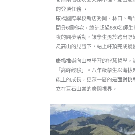
的登頂任務 。
康橋國際學校新店秀岡、林口、新竹三
間分6個梯次，總計超過680名師
夜的圓夢活動，讓學生勇於跨出舒適
尺高山的見證下，站上峰頂完成蛻
康橋推崇向山林學習的智慧哲學，
「高峰經驗」。八年級學生以海拔超
能上的成長，更深一層的是面對挑
立在巨石山巔的廣闊視界。