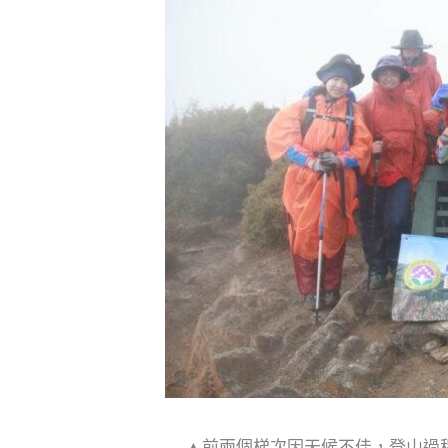
▲
前兩個梯次因天候不佳，登山過