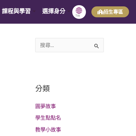
🌐
課程與學習
選擇身分
招生專區
TW
搜
尋
關
鍵
分類
字
:
圓夢故事
學生點點名
教學小故事