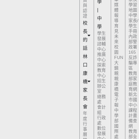
資
學
媒
學習
與
|
體
地圖
認
報
中學
證
中
導
家長/
校
育
學生
學
長
見
手冊
學生
未
內政
發展
的
來
部警
諮輔
校
政署
話
中心
園
165
推廣
林
FUN
反詐
中心
大
騙專
口
探索
鏡
區
教育
康
親
教育
中心
親
部家
招生
橋
康
庭教
辦公
橋
育網
家
室
電
新北
總務
長
子
市國
處
報
中小
會
會計
中
課程
組
年
學
計畫
行政
度
部
備查
處
行
國
網
數位
事
際
教育
發展
曆
處
部全
中心