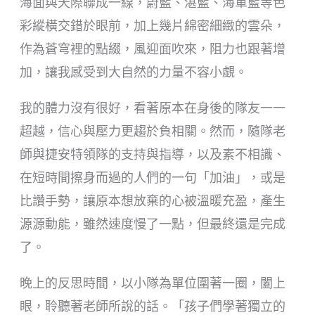
海面與天際聯成一線，蔚藍、湛藍、海軍藍等色
彩縱橫交錯於眼前，加上幾片綿密細緻的雲朵，
作為蒼穹裡的點綴，風迎面吹來，阻力也跟著增
加，讓我感受到大自然的力量不容小覷。
我的體力沒有很好，看著原本在身後的隊友一一
超越，信心與壓力更趨於負相關。然而，隨隊老
師與捷安特領隊的支持與指導，以及素不相識、
在短時間擦身而過的人們的一句「加油」，或是
比讚手勢，讓原本想放棄的心被溫暖充盈，產生
源源動能，雖然速度慢了一點，但最終還是完成
了。
晚上的反思時間，以小隊為單位圍著一圈，闔上
眼，聆聽著老師所說的話。「孩子們學著獨立的