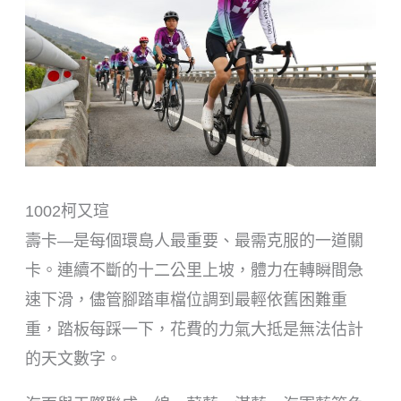
1002柯又瑄
壽卡—是每個環島人最重要、最需克服的一道關
卡。連續不斷的十二公里上坡，體力在轉瞬間急
速下滑，儘管腳踏車檔位調到最輕依舊困難重
重，踏板每踩一下，花費的力氣大抵是無法估計
的天文數字。