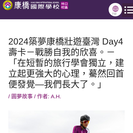
跳
🌐
至
TW
主
要
2024築夢康橋壯遊臺灣 Day4
內
壽卡－戰勝自我的欣喜。－
容
「在短暫的旅行學會獨立，建
立起更強大的心理，驀然回首
便發覺—我們長大了。」
/
圓夢故事
/ 作者:
A.H.