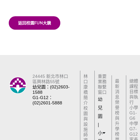
返回校園FUN大鏡
24445 新北市林口
林
重要
最
總體
區興林路55號
口
業務
新
課程
幼兒園：(02)2603-
康
聯繫
消
目標
1588
橋
窗口
息
與執
G1-G12：
簡
幼
榮
行
(02)2601-5888
介
兒
譽
小學
校
榜
G1-
園
園
與
G6
與
升
中學
設
|
學
G7-
施
小
榜
G12
師
單
家長