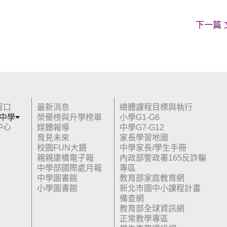
下一篇
窗口
最新消息
總體課程目標與執行
 中學
榮譽榜與升學榜單
小學G1-G6
中心
媒體報導
中學G7-G12
育見未來
家長學習地圖
校園FUN大鏡
中學家長/學生手冊
親親康橋電子報
內政部警政署165反詐騙
中學部國際處月報
專區
中學圖書館
教育部家庭教育網
小學圖書館
新北市國中小課程計畫
備查網
教育部全球資訊網
正常教學專區