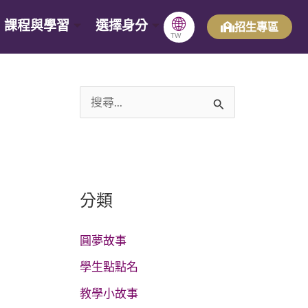
🌐
課程與學習
選擇身分
招生專區
TW
搜
尋
關
鍵
分類
字
:
圓夢故事
學生點點名
教學小故事