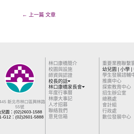
←
上一篇 文章
林口康橋簡介
重要業務聯繫
校園與設施
幼兒園 | 小學 |
學生發展諮輔
師資與認證
推廣中心
校長的話
林口康橋家長會
探索教育中心
年度行事曆
招生辦公室
林康大事記
總務處
4445 新北市林口區興林路
人才招募
會計組
55號
聯絡我們
行政處
兒園：(02)2603-1588
意見信箱
數位發展中心
1-G12：(02)2601-5888