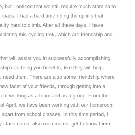
, but I noticed that we still require much stamina to
 roads. I had a hard time riding the uphills that
ity hard to climb. After all these days, I have
pleting this cycling trek, which are friendship and
hat will assist you in successfully accomplishing
ship can bring you benefits, like they will help,
 need them. There are also some friendship where
new facet of your friends, through getting into a
r from working as a team and as a group. From the
day of April, we have been working with our homeroom
apart from school classes. In this time period, I
y classmates, also roommates, get to know them