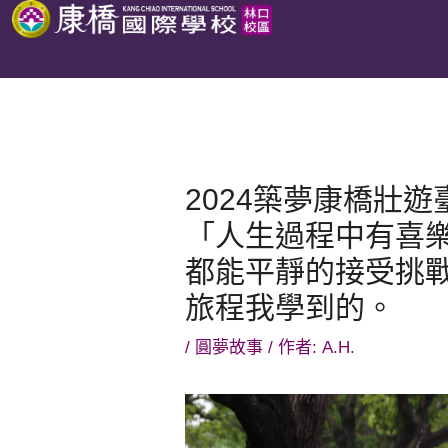
跳
至
主
要
內
容
2024築夢康橋壯遊
「人生過程中有喜
都能平靜的接受挑
旅程我學到的。
/
圓夢故事
/ 作者:
A.H.