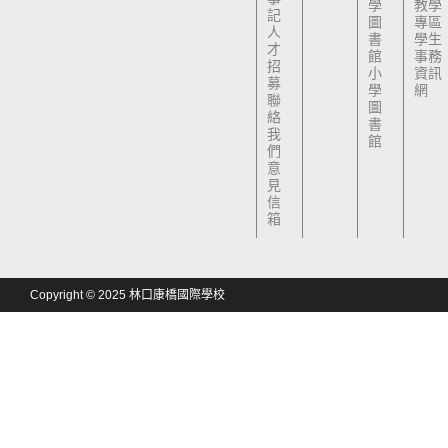
學
教學
記
圖
專區
人
書
學生
才
館
事務
招
小
資訊
募
學
網
聯
圖
絡
書
我
館
們
意
見
信
箱
Copyright © 2025 林口康橋國際學校