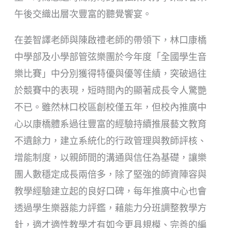
午後交織出層次豐富的聽覺饗宴。
在姜智譯老師與陳啟禮老師的帶領下，林口康橋
中學部及小學部管弦樂團於今年度「全國學生音
樂比賽」中分別獲得特優與優等佳績，突破過往
於競賽中的表現，短時間內的顯著成長令人驚艷
不已。雖然林口校區創校僅五年，但校內推廣中
心以康橋體系過往豐富的經驗持續推展藝文教育
不遺餘力，建立系統化的行政管理與教師評核、
增能制度，以親師間的溝通與信任為基礎，讓樂
團人數穩定成長兩倍多，除了堅強的師資陣容與
教學經驗建立起的良好口碑，每年推廣中心也會
透過學生樂器能力評鑑，藉能力分班調整教學方
針，適才適性教學才有如今更具規模、完善的編