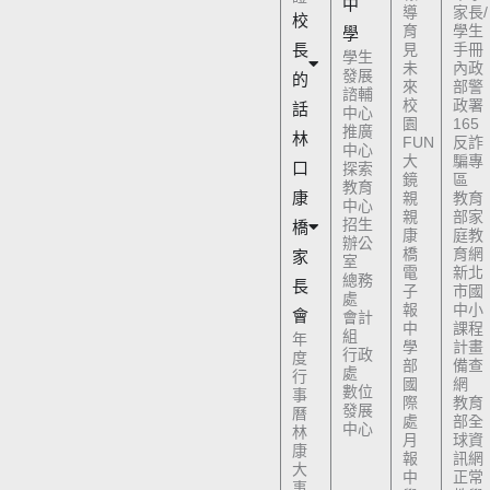
中
導
家長/
校
育
學生
學
長
見
手冊
學生
未
內政
發展
的
來
部警
諮輔
校
政署
話
中心
園
165
推廣
林
FUN
反詐
中心
大
騙專
口
探索
鏡
區
教育
康
親
教育
中心
親
部家
招生
橋
康
庭教
辦公
橋
育網
家
室
電
新北
總務
長
子
市國
處
報
中小
會
會計
中
課程
組
年
學
計畫
行政
度
部
備查
處
行
國
網
數位
事
際
教育
發展
曆
處
部全
中心
林
月
球資
康
報
訊網
大
中
正常
事