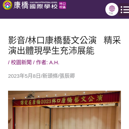
跳
🌐
至
TW
主
要
影音/林口康橋藝文公演 精采
內
演出體現學生充沛展能
容
/
校園新聞
/ 作者:
A.H.
2023年5月8日/新頭條/張辰卿