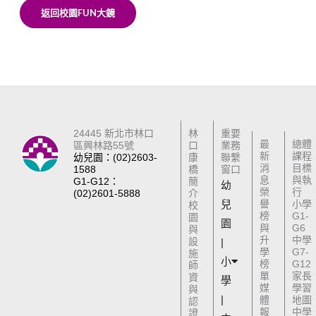
返回校園FUN大鏡
24445 新北市林口
林
重要
最
總體
區興林路55號
口
業務
新
課程
幼兒園：(02)2603-
康
聯繫
消
目標
1588
橋
窗口
息
與執
G1-G12：
簡
幼
榮
行
(02)2601-5888
介
兒
譽
小學
校
榜
G1-
園
園
與
G6
與
升
中學
設
|
學
G7-
施
小
榜
G12
師
單
家長
資
學
媒
學習
與
|
體
地圖
認
報
中學
證