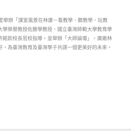
首度舉辦「課室風景在林康－看教學、聽教學、玩教
大學榮譽教授佐藤學教授、國立臺灣師範大學教育學
許銘欽校長蒞校指導，並舉辦「大師論壇」，廣邀林
好，為臺灣教育及臺灣學子共謀一個更美好的未來。