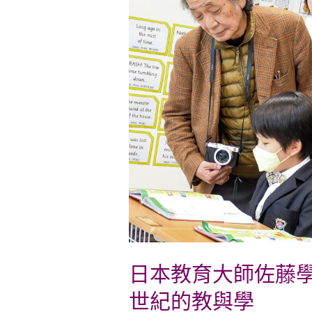
育
大
師
佐
藤
學
蒞
臨
林
口
康
橋
日本教育大師佐藤
暢
談
世紀的教與學