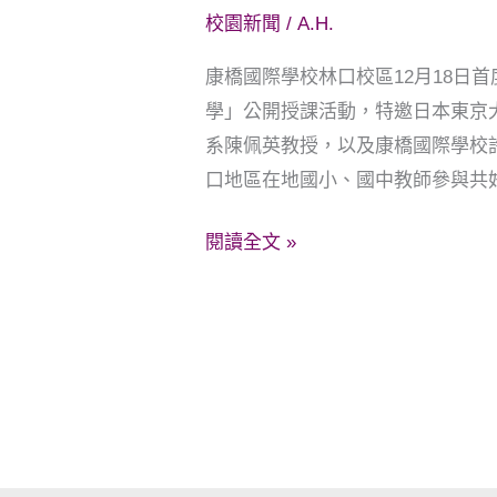
二
校園新聞
/
A.H.
十
一
康橋國際學校林口校區12月18日
世
學」公開授課活動，特邀日本東京
紀
系陳佩英教授，以及康橋國際學校
的
口地區在地國小、國中教師參與共
教
閱讀全文 »
與
學