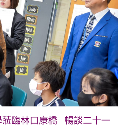
學蒞臨林口康橋 暢談二十一