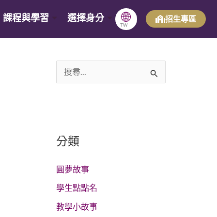
🌐
課程與學習
選擇身分
招生專區
TW
搜
尋
關
鍵
分類
字
:
圓夢故事
學生點點名
教學小故事