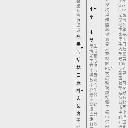
升
中學
設
|
學
G7-
施
小
榜
G12
師
單
家長
資
學
媒
學習
與
|
體
地圖
認
報
中學
證
中
導
家長/
校
育
學生
學
長
見
手冊
學生
未
內政
發展
的
來
部警
諮輔
校
政署
話
中心
園
165
推廣
林
FUN
反詐
中心
大
騙專
口
探索
鏡
區
教育
康
親
教育
中心
親
部家
招生
橋
康
庭教
辦公
橋
育網
家
室
電
新北
總務
長
子
市國
處
報
中小
會
會計
中
課程
組
年
學
計畫
行政
度
部
備查