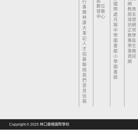
處
行
國
網
數位
事
際
教育
發展
曆
處
部全
中心
林
月
球資
康
報
訊網
大
中
正常
事
學
教學
記
圖
專區
人
書
學生
才
館
事務
招
小
資訊
募
學
網
聯
圖
絡
書
我
館
們
意
見
信
箱
Copyright © 2025 林口康橋國際學校