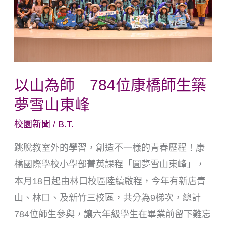
784
位
康
橋
師
以山為師 784位康橋師生築
生
夢雪山東峰
築
夢
校園新聞
/
B.T.
雪
跳脫教室外的學習，創造不一樣的青春歷程！康
山
橋國際學校小學部菁英課程「圓夢雪山東峰」，
東
本月18日起由林口校區陸續啟程，今年有新店青
峰
山、林口、及新竹三校區，共分為9梯次，總計
784位師生參與，讓六年級學生在畢業前留下難忘