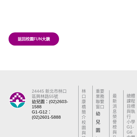
返回校園FUN大鏡
24445 新北市林口
林
重要
最
總體
區興林路55號
口
業務
新
課程
幼兒園：(02)2603-
康
聯繫
消
目標
1588
橋
窗口
息
與執
G1-G12：
簡
幼
榮
行
(02)2601-5888
介
兒
譽
小學
校
榜
G1-
園
園
與
G6
與