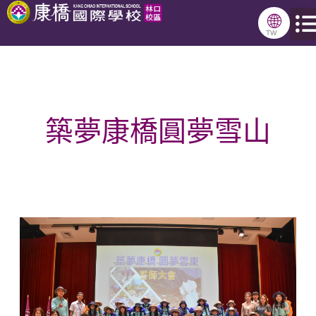
跳
🌐
至
TW
主
要
內
築夢康橋圓夢雪山
容
以
山
為
師