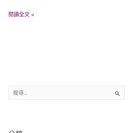
閱讀全文 »
搜
尋
關
鍵