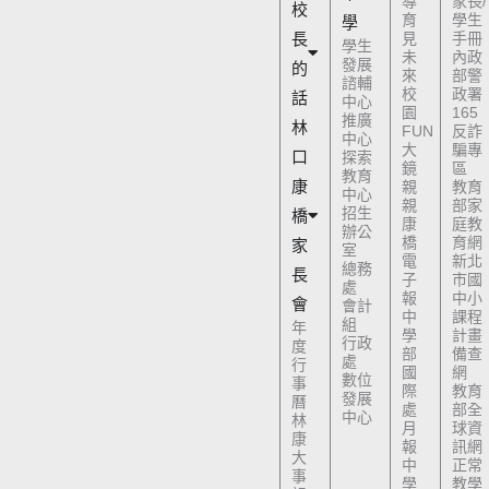
導
家長/
校
育
學生
學
長
見
手冊
學生
未
內政
發展
的
來
部警
諮輔
校
政署
話
中心
園
165
推廣
林
FUN
反詐
中心
大
騙專
口
探索
鏡
區
教育
康
親
教育
中心
親
部家
招生
橋
康
庭教
辦公
橋
育網
家
室
電
新北
總務
長
子
市國
處
報
中小
會
會計
中
課程
組
年
學
計畫
行政
度
部
備查
處
行
國
網
數位
事
際
教育
發展
曆
處
部全
中心
林
月
球資
康
報
訊網
大
中
正常
事
學
教學