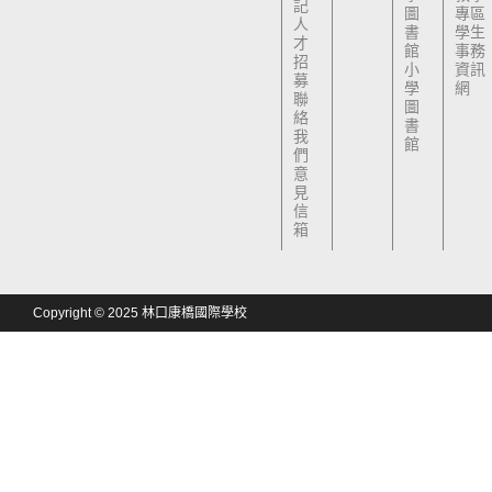
記
圖
專區
人
書
學生
才
館
事務
招
小
資訊
募
學
網
聯
圖
絡
書
我
館
們
意
見
信
箱
Copyright © 2025 林口康橋國際學校