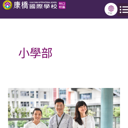
跳
🌐
至
TW
主
要
內
小學部
容
林
口
康
橋