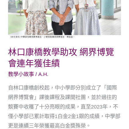
教
學
助
攻
網
界
林口康橋教學助攻 網界博覽
博
會連年獲佳績
覽
教學小故事
/
A.H.
會
連
自林口康橋創校起，中小學即分別成立了「國際
年
網界博覽會」課後課程及課間社團，並於過往的
獲
競賽中收穫了十分亮眼的成果，直至2023年，不
佳
僅小學部已累計取得1白金2金1銀的成績，中學部
績
更是連續三年榮獲最高白金獎殊榮。