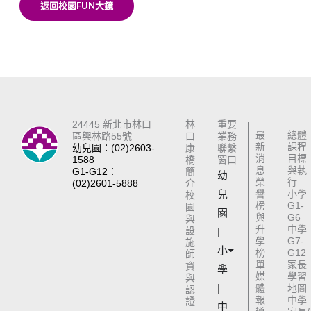
返回校園FUN大鏡
24445 新北市林口
林
重要
最
總體
區興林路55號
口
業務
新
課程
幼兒園：(02)2603-
康
聯繫
消
目標
1588
橋
窗口
息
與執
G1-G12：
簡
幼
榮
行
(02)2601-5888
介
兒
譽
小學
校
榜
G1-
園
園
與
G6
與
升
中學
設
|
學
G7-
施
小
榜
G12
師
單
家長
資
學
媒
學習
與
|
體
地圖
認
報
中學
證
中