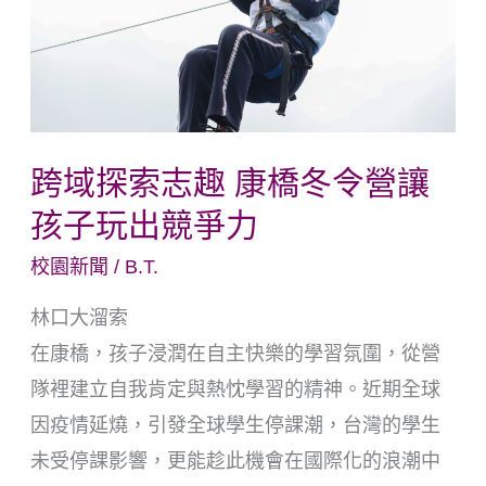
志
趣
康
橋
冬
跨域探索志趣 康橋冬令營讓
令
孩子玩出競爭力
營
讓
校園新聞
/
B.T.
孩
林口大溜索
子
在康橋，孩子浸潤在自主快樂的學習氛圍，從營
玩
隊裡建立自我肯定與熱忱學習的精神。近期全球
出
因疫情延燒，引發全球學生停課潮，台灣的學生
競
未受停課影響，更能趁此機會在國際化的浪潮中
爭