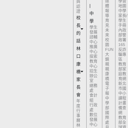
媒
學習
與
|
體
地圖
認
報
中學
證
中
導
家長/
校
育
學生
學
長
見
手冊
學生
未
內政
發展
的
來
部警
諮輔
校
政署
話
中心
園
165
推廣
林
FUN
反詐
中心
大
騙專
口
探索
鏡
區
教育
康
親
教育
中心
親
部家
招生
橋
康
庭教
辦公
橋
育網
家
室
電
新北
總務
長
子
市國
處
報
中小
會
會計
中
課程
組
年
學
計畫
行政
度
部
備查
處
行
國
網
數位
事
際
教育
發展
曆
處
部全
中心
林
月
球資