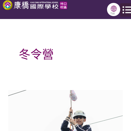
跳
🌐
至
TW
主
要
內
冬令營
容
跨
域
探
索