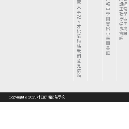
康
報
訊網
大
中
正常
事
學
教學
記
圖
專區
人
書
學生
才
館
事務
招
小
資訊
募
學
網
聯
圖
絡
書
我
館
們
意
見
信
箱
Copyright © 2025 林口康橋國際學校