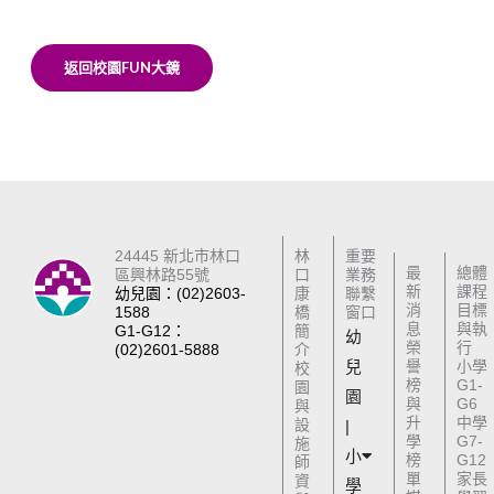
返回校園FUN大鏡
24445 新北市林口
林
重要
最
總體
區興林路55號
口
業務
新
課程
幼兒園：(02)2603-
康
聯繫
消
目標
1588
橋
窗口
息
與執
G1-G12：
簡
幼
榮
行
(02)2601-5888
介
兒
譽
小學
校
榜
G1-
園
園
與
G6
與
升
中學
設
|
學
G7-
施
小
榜
G12
師
單
家長
資
學