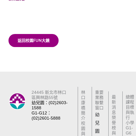
返回校園FUN大鏡
24445 新北市林口
林
重要
最
總體
區興林路55號
口
業務
新
課程
幼兒園：(02)2603-
康
聯繫
消
目標
1588
橋
窗口
息
與執
G1-G12：
簡
幼
榮
行
(02)2601-5888
介
兒
譽
小學
校
榜
G1-
園
園
與
G6
與