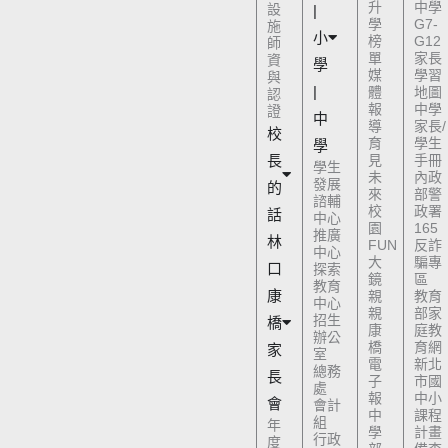
升
中學
設
|
學
G7-
施
小
榜
G12
師
單
家長
資
學
媒
學習
與
|
體
地圖
認
報
中學
證
中
導
家長/
校
育
學生
學
長
見
手冊
學生
未
內政
發展
的
來
部警
諮輔
校
政署
話
中心
園
165
推廣
林
FUN
反詐
中心
大
騙專
口
探索
鏡
區
教育
康
親
教育
中心
親
部家
招生
橋
康
庭教
辦公
橋
育網
家
室
電
新北
總務
長
子
市國
處
報
中小
會
會計
中
課程
組
年
學
計畫
行政
度