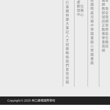
部
備查
處
行
國
網
數位
事
際
教育
發展
曆
處
部全
中心
林
月
球資
康
報
訊網
大
中
正常
事
學
教學
記
圖
專區
人
書
學生
才
館
事務
招
小
資訊
募
學
網
聯
圖
絡
書
我
館
們
意
見
信
箱
Copyright © 2025 林口康橋國際學校