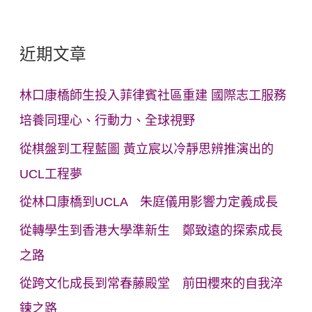
近期文章
林口康橋師生投入菲律賓社區重建 國際志工服務
培養同理心、行動力、全球視野
從棋盤到工程藍圖 黃立宸以冷靜思辨推演出的
UCL工程夢
從林口康橋到UCLA 朱庭儀用影響力定義成長
從轉學生到香港大學準新生 鄭致遠的探索成長
之路
從跨文化成長到常春藤殿堂 前田櫻來的自我淬
鍊之路