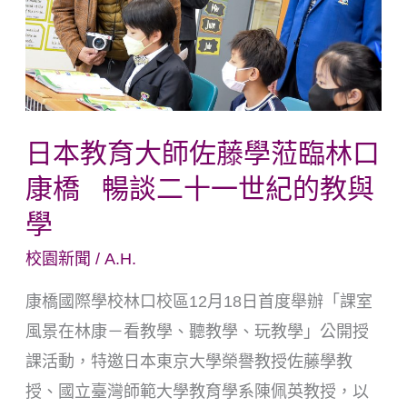
大
師
佐
藤
學
日本教育大師佐藤學蒞臨林口
蒞
康橋 暢談二十一世紀的教與
臨
林
學
口
校園新聞
/
A.H.
康
康橋國際學校林口校區12月18日首度舉辦「課室
橋
風景在林康－看教學、聽教學、玩教學」公開授
暢
課活動，特邀日本東京大學榮譽教授佐藤學教
談
授、國立臺灣師範大學教育學系陳佩英教授，以
二