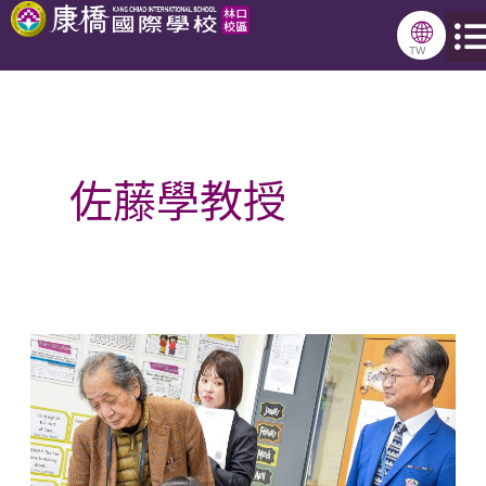
跳
🌐
至
TW
主
要
內
佐藤學教授
容
日
本
教
育