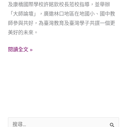
及康橋國際學校許銘欽校長蒞校指導，並舉辦
十
「大師論壇」，廣邀林口地區在地國小、國中教
一
師參與共好，為臺灣教育及臺灣學子共謀一個更
世
美好的未來。
紀
的
閱讀全文 »
教
與
學
搜