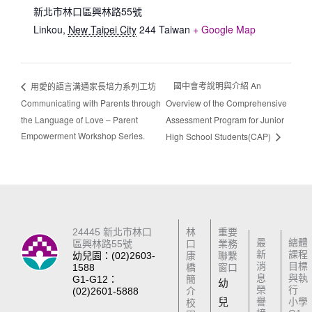
新北市林口區興林路55號
Linkou
,
New Taipei City
244
Taiwan
+ Google Map
國中會考說明與介紹 An
用愛的語言溝通家長培力系列工坊
Communicating with Parents through
Overview of the Comprehensive
the Language of Love – Parent
Assessment Program for Junior
Empowerment Workshop Series.
High School Students(CAP)
24445 新北市林口
林
重要
最
總體
區興林路55號
口
業務
新
課程
幼兒園：(02)2603-
康
聯繫
消
目標
1588
橋
窗口
息
與執
G1-G12：
簡
幼
榮
行
(02)2601-5888
介
兒
譽
小學
校