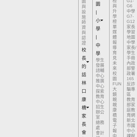
榜
G1-
園
園
與
G6
與
升
中學
設
|
學
G7-
施
小
榜
G12
師
單
家長
資
學
媒
學習
與
|
體
地圖
認
報
中學
證
中
導
家長/
校
育
學生
學
長
見
手冊
學生
未
內政
發展
的
來
部警
諮輔
校
政署
話
中心
園
165
推廣
林
FUN
反詐
中心
大
騙專
口
探索
鏡
區
教育
康
親
教育
中心
親
部家
招生
橋
康
庭教
辦公
橋
育網
家
室
電
新北
總務
長
子
市國
處
報
中小
會
會計
中
課程