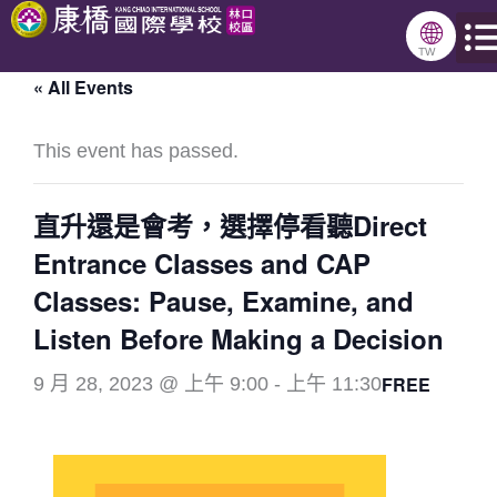
跳
🌐
至
TW
« All Events
主
要
This event has passed.
內
容
直升還是會考，選擇停看聽Direct
Entrance Classes and CAP
Classes: Pause, Examine, and
Listen Before Making a Decision
FREE
9 月 28, 2023 @ 上午 9:00
-
上午 11:30