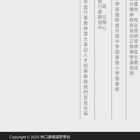
組
年
學
計畫
行政
度
部
備查
處
行
國
網
數位
事
際
教育
發展
曆
處
部全
中心
林
月
球資
康
報
訊網
大
中
正常
事
學
教學
記
圖
專區
人
書
學生
才
館
事務
招
小
資訊
募
學
網
聯
圖
絡
書
我
館
們
意
見
信
箱
Copyright © 2025 林口康橋國際學校