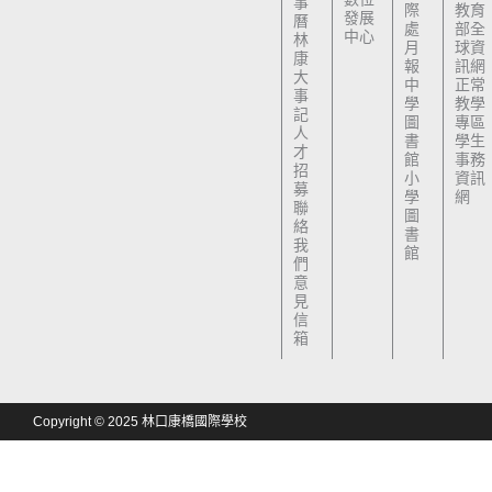
事
際
教育
發展
曆
處
部全
中心
林
月
球資
康
報
訊網
大
中
正常
事
學
教學
記
圖
專區
人
書
學生
才
館
事務
招
小
資訊
募
學
網
聯
圖
絡
書
我
館
們
意
見
信
箱
Copyright © 2025 林口康橋國際學校