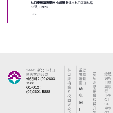
林口康橋國際學校 小劇場
新北市林口區興林路
55號, Linkou
Free
24445 新北市林口
林
重要
最
總體
區興林路55號
口
業務
新
課程
幼兒園：(02)2603-
康
聯繫
消
目標
1588
橋
窗口
息
與執
G1-G12：
簡
幼
榮
行
(02)2601-5888
介
兒
譽
小學
校
榜
G1-
園
園
與
G6
與
升
中學
設
|
學
G7-
施