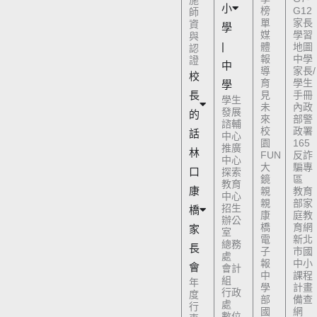
小
榜
G12
師
單
家長
資
學
媒
學習
與
|
體
地圖
認
報
中學
證
中
導
家長/
校
育
學生
學
長
見
手冊
學生
未
內政
發展
的
來
部警
諮輔
校
政署
話
中心
園
165
推廣
林
FUN
反詐
中心
大
騙專
口
探索
鏡
區
教育
康
親
教育
中心
親
部家
招生
橋
康
庭教
辦公
橋
育網
家
室
電
新北
總務
長
子
市國
處
報
中小
會
會計
中
課程
組
年
學
計畫
行政
度
部
備查
處
行
國
網
數位