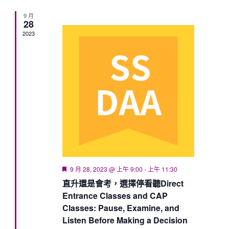
9 月
28
2023
Featured
9 月 28, 2023 @ 上午 9:00
-
上午 11:30
直升還是會考，選擇停看聽Direct
Entrance Classes and CAP
Classes: Pause, Examine, and
Listen Before Making a Decision