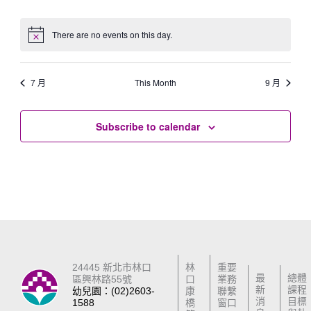
events
events
events
events
events
events
events
There are no events on this day.
Notice
7 月
This Month
9 月
Subscribe to calendar
24445 新北市林口
林
重要
最
總體
區興林路55號
口
業務
新
課程
幼兒園：(02)2603-
康
聯繫
消
目標
1588
橋
窗口