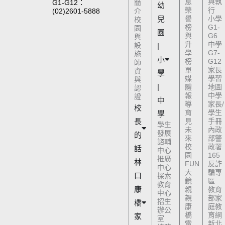
息
與執
G1-G12：
簡
幼
榮
行
(02)2601-5888
介
兒
譽
小學
校
榜
G1-
園
園
與
G6
與
升
中學
設
|
學
G7-
施
小
榜
G12
師
單
家長
資
學
媒
學習
與
|
體
地圖
認
報
中學
證
中
導
家長/
校
育
學生
學
長
見
手冊
學生
未
內政
發展
的
來
部警
諮輔
校
政署
話
中心
園
165
推廣
林
FUN
反詐
中心
大
騙專
口
探索
鏡
區
教育
康
親
教育
中心
親
部家
招生
橋
康
庭教
辦公
橋
育網
家
室
電
新北