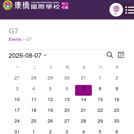
跳
🌐
星期一
星期二
星期三
星期四
星期五
星期六
星期日
至
TW
主
G7
Events
要
Events
G7
內
2026-08-07
容
Search
Events
Even
Month
Select
Search
View
一
二
三
四
五
六
日
Calendar
date.
and
Navig
0
0
0
0
0
0
0
27
28
29
30
31
1
2
of
events
events
events
events
events
events
events
Views
0
0
0
0
0
0
0
3
4
5
6
7
8
9
Events
Navigation
events
events
events
events
events
events
events
0
0
0
0
0
0
0
10
11
12
13
14
15
16
events
events
events
events
events
events
events
0
0
0
0
0
0
0
17
18
19
20
21
22
23
events
events
events
events
events
events
events
0
0
0
0
0
0
0
24
25
26
27
28
29
30
events
events
events
events
events
events
events
0
0
0
0
0
0
0
31
1
2
3
4
5
6