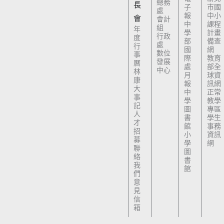
總務
長
子
市國
處
報
中小
會
會計
中
課程
組
年
學
計畫
行政
度
部
備查
處
行
國
網
數位
事
際
教育
發展
曆
處
部全
中心
林
月
球資
康
報
訊網
大
中
正常
事
學
教學
記
圖
專區
人
書
學生
才
館
事務
招
小
資訊
募
學
網
聯
圖
絡
書
我
館
們
意
見
信
箱