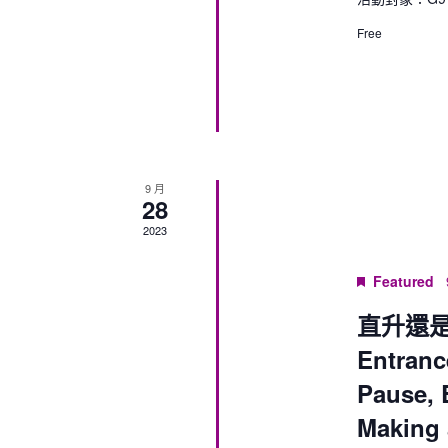
Free
9 月
28
2023
Featured
直升還是
Entranc
Pause, 
Making 