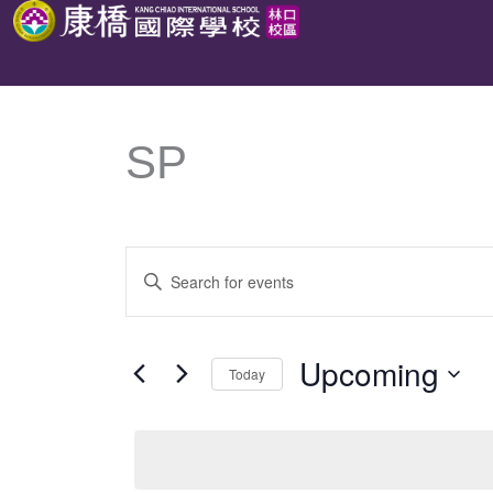
跳
至
主
要
SP
內
容
Events
Enter
Search
Keyword.
and
Search
Upcoming
Views
Today
for
Navigation
Select
Events
date.
by
Keyword.