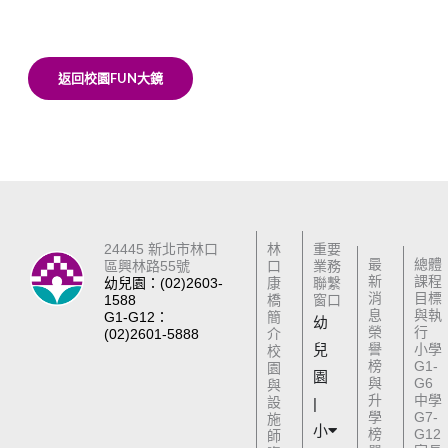
返回校園FUN大鏡
24445 新北市林口
林
重要
最
總體
區興林路55號
口
業務
新
課程
幼兒園：(02)2603-
康
聯繫
消
目標
1588
橋
窗口
息
與執
G1-G12：
簡
幼
榮
行
(02)2601-5888
介
兒
譽
小學
校
榜
G1-
園
園
與
G6
與
升
中學
設
|
學
G7-
施
小
榜
G12
師