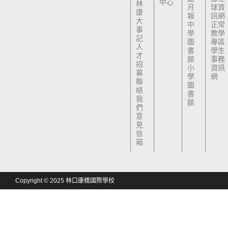
中心
林
月
球資
康
報
訊網
大
中
正常
事
學
教學
記
圖
專區
人
書
學生
才
館
事務
招
小
資訊
募
學
網
聯
圖
絡
書
我
館
們
意
見
信
箱
Copyright © 2025 林口康橋國際學校