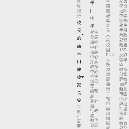
單
家長
資
學
媒
學習
與
|
體
地圖
認
報
中學
證
中
導
家長/
校
育
學生
學
長
見
手冊
學生
未
內政
發展
的
來
部警
諮輔
校
政署
話
中心
園
165
推廣
林
FUN
反詐
中心
大
騙專
口
探索
鏡
區
教育
康
親
教育
中心
親
部家
招生
橋
康
庭教
辦公
橋
育網
家
室
電
新北
總務
長
子
市國
處
報
中小
會
會計
中
課程
組
年
學
計畫
行政
度
部
備查
處
行
國
網
數位
事
際
教育
發展
曆
處
部全