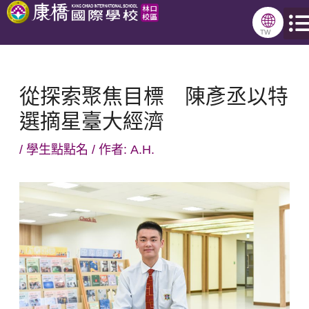
跳
🌐
至
TW
主
要
從探索聚焦目標 陳彥丞以特
內
選摘星臺大經濟
容
/
學生點點名
/ 作者:
A.H.