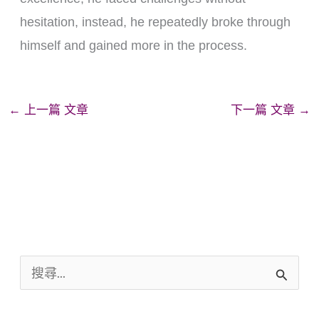
hesitation, instead, he repeatedly broke through
himself and gained more in the process.
←
上一篇 文章
下一篇 文章
→
搜
尋