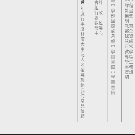
報
中小
會
會計
中
課程
組
年
學
計畫
行政
度
部
備查
處
行
國
網
數位
事
際
教育
發展
曆
處
部全
中心
林
月
球資
康
報
訊網
大
中
正常
事
學
教學
記
圖
專區
人
書
學生
才
館
事務
招
小
資訊
募
學
網
聯
圖
絡
書
我
館
們
意
見
信
箱