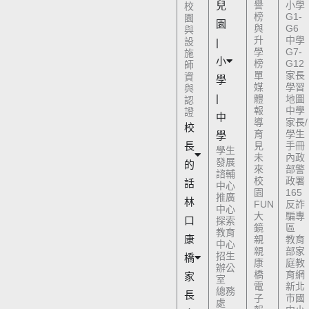
兒
譽
小學
校
榜
G1-
園
園
與
G6
與
升
中學
設
|
學
G7-
施
小
榜
G12
師
單
家長
資
學
媒
學習
與
|
體
地圖
認
報
中學
證
中
導
家長/
校
育
學生
學
長
見
手冊
學生
未
內政
發展
的
來
部警
諮輔
校
政署
話
中心
園
165
推廣
林
FUN
反詐
中心
大
騙專
口
探索
鏡
區
教育
康
親
教育
中心
親
部家
招生
橋
康
庭教
辦公
橋
育網
家
室
電
新北
總務
長
子
市國
處