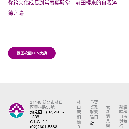
從跨文化成長到常春藤殿堂 前田櫻來的自我淬
鍊之路
返回校園FUN大鏡
24445 新北市林口
林
重要
最
總體
區興林路55號
口
業務
新
課程
幼兒園：(02)2603-
康
聯繫
消
目標
1588
橋
窗口
息
與執
G1-G12：
簡
幼
榮
行
(02)2601-5888
介