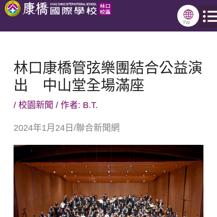
跳
🌐
至
TW
主
要
林口康橋管弦樂團結合公益演
內
出 中山堂全場滿座
容
/
校園新聞
/ 作者:
B.T.
2024年1月24日/聯合新聞網