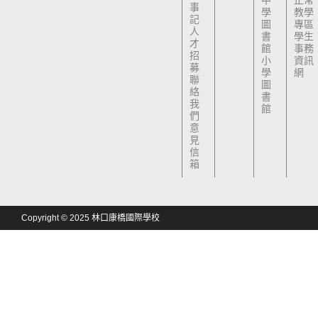
中
正常
事
學
教學
記
圖
專區
人
書
學生
才
館
事務
招
小
資訊
募
學
網
聯
圖
絡
書
我
館
們
意
見
信
箱
Copyright © 2025 林口康橋國際學校