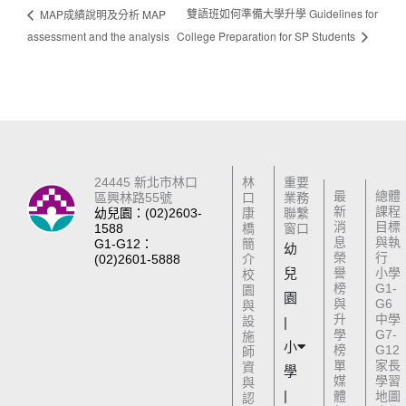
雙語班如何準備大學升學 Guidelines for
MAP成績說明及分析 MAP
assessment and the analysis
College Preparation for SP Students
24445 新北市林口
林
重要
最
總體
區興林路55號
口
業務
新
課程
幼兒園：(02)2603-
康
聯繫
消
目標
1588
橋
窗口
息
與執
G1-G12：
簡
幼
榮
行
(02)2601-5888
介
兒
譽
小學
校
榜
G1-
園
園
與
G6
與
升
中學
設
|
學
G7-
施
小
榜
G12
師
單
家長
資
學
媒
學習
與
|
體
地圖
認