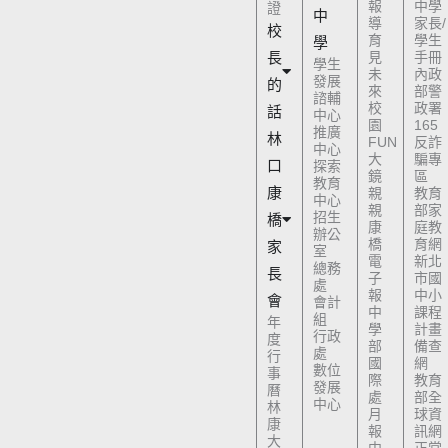
報
中學
證
中
導
家長/
校
育
學生
學
長
見
手冊
學生
未
內政
發展
的
來
部警
諮輔
校
政署
話
中心
園
165
推廣
林
FUN
反詐
中心
大
騙專
口
探索
鏡
區
教育
康
親
教育
中心
親
部家
招生
橋
康
庭教
辦公
橋
育網
家
室
電
新北
總務
長
子
市國
處
報
中小
會
會計
中
課程
組
年
學
計畫
行政
度
部
備查
處
行
國
網
數位
事
際
教育
發展
曆
處
部全
中心
林
月
球資
康
報
訊網
大