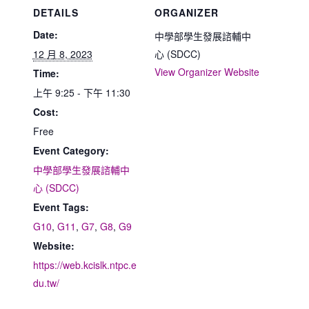
DETAILS
ORGANIZER
Date:
中學部學生發展諮輔中
12 月 8, 2023
心 (SDCC)
View Organizer Website
Time:
上午 9:25 - 下午 11:30
Cost:
Free
Event Category:
中學部學生發展諮輔中
心 (SDCC)
Event Tags:
G10
,
G11
,
G7
,
G8
,
G9
Website:
https://web.kcislk.ntpc.e
du.tw/