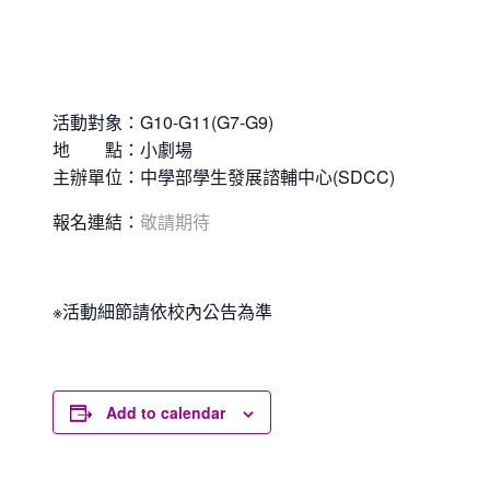
活動對象：G10-G11(G7-G9)
地 點：小劇場
主辦單位：中學部學生發展諮輔中心(SDCC)
報名連結：
敬請期待
※活動細節請依校內公告為準
Add to calendar