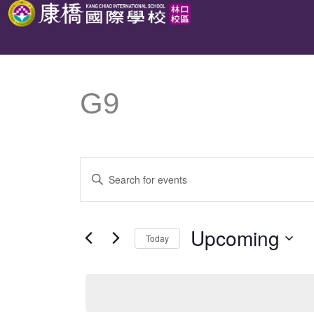
跳
至
主
要
G9
內
容
Events
Enter
Search
Keyword.
and
Search
Upcoming
Views
Today
for
Navigation
Select
Events
date.
by
Keyword.