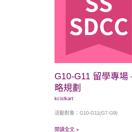
學
專
場
–
科
系
探
索，
G10-G11 留學專
錄
略規劃
取
名
kcislkart
校
活動對象：G10-G11(G7-G9)
之
策
閱讀全文 »