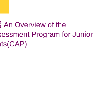
Overview of the
essment Program for Junior
nts(CAP)