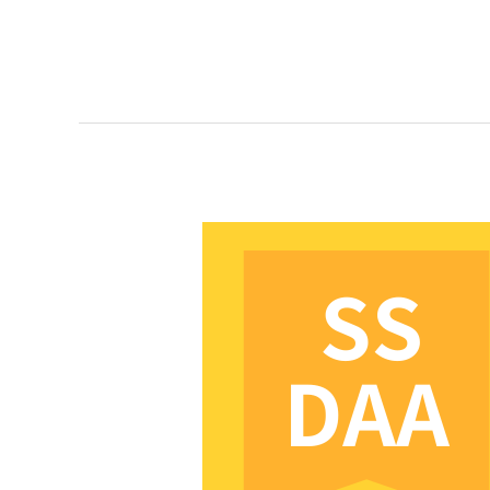
略
規
劃
國
中
會
考
說
明
與
介