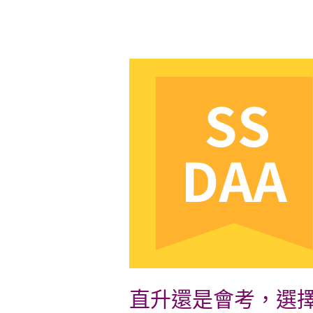
直
升
還
是
會
考，
選
擇
停
看
聽
直升還是會考，選擇停看聽
Direct