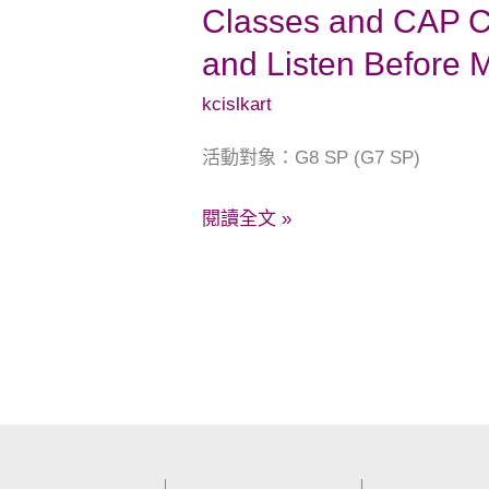
Classes and CAP C
Entrance
and Listen Before 
Classes
and
kcislkart
CAP
活動對象：G8 SP (G7 SP)
Classes:
Pause,
閱讀全文 »
Examine,
and
Listen
Before
Making
a
Decision