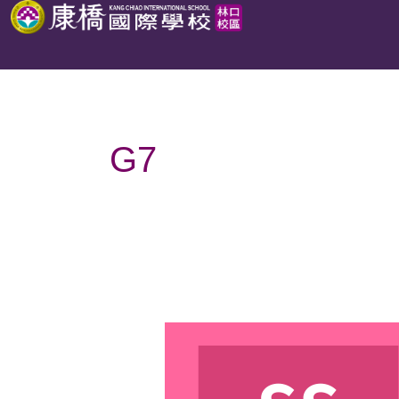
跳
至
主
要
內
G7
容
G10-
G11
留