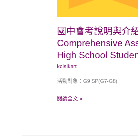
紹
An
Overview
國中會考說明與介紹 An 
of
Comprehensive Ass
the
High School Stude
Comprehensive
Assessment
kcislkart
Program
活動對象：G9 SP(G7-G8)
for
Junior
閱讀全文 »
High
School
Students(CAP)