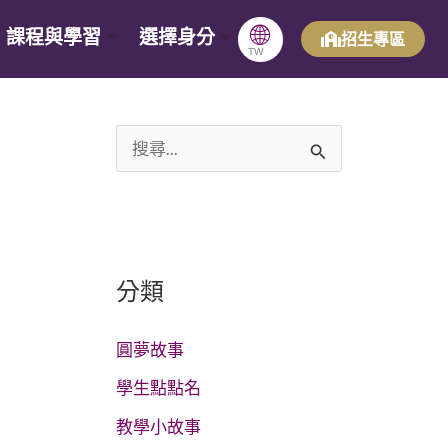
🌐
課程與學習
選擇身分
招生專區
TW
搜
尋
關
鍵
分類
字
:
圓夢故事
學生點點名
教學小故事