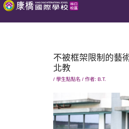
跳
至
主
要
內
容
不被框架限制的藝術
北教
/
學生點點名
/ 作者:
B.T.