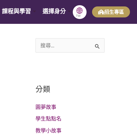
🌐
課程與學習
選擇身分
招生專區
TW
搜
尋
關
鍵
分類
字
:
圓夢故事
學生點點名
教學小故事