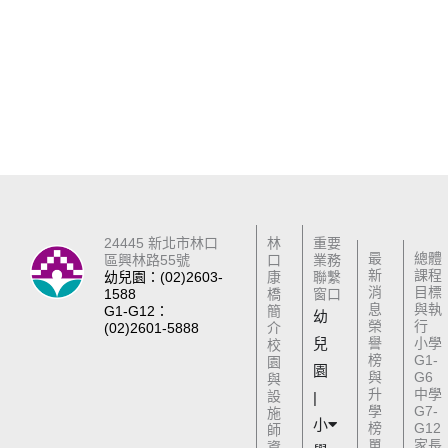
24445 新北市林口
林
重要
最
總體
區興林路55號
口
業務
新
課程
幼兒園：(02)2603-
康
聯繫
消
目標
1588
橋
窗口
息
與執
G1-G12：
簡
幼
榮
行
(02)2601-5888
介
兒
譽
小學
校
榜
G1-
園
園
與
G6
與
升
中學
設
|
學
G7-
施
小
榜
G12
師
單
家長
資