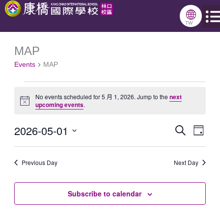
跳
🌐
至
TW
主
MAP
Events
要
Events
MAP
for
內
5
容
No events scheduled for 5 月 1, 2026. Jump to the
next
月
Notice
upcoming events
.
1,
2026-05-01
Search
Events
Even
2026
Day
Select
Search
View
date.
Previous Day
and
Next Day
Navig
Views
Subscribe to calendar
Navigation