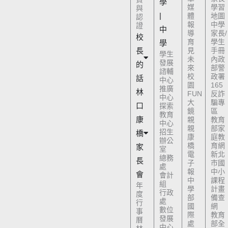
學
媒
學習
與
|
體
地圖
認
報
中學
證
中
導
家長/
校
育
學生
學
長
見
手冊
學生
未
內政
發展
的
來
部警
諮輔
校
政署
話
中心
園
165
推廣
林
FUN
反詐
中心
大
騙專
口
探索
鏡
區
教育
康
親
教育
中心
親
部家
招生
橋
康
庭教
辦公
橋
育網
家
室
電
新北
總務
長
子
市國
處
報
中小
會
會計
中
課程
組
年
學
計畫
行政
度
部
備查
處
行
國
網
數位
事
際
教育
發展
曆
處
部全
中心