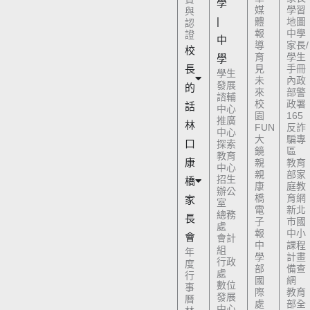
學
媒
學習
與
|
體
地圖
認
報
中學
證
中
導
家長/
校
育
學生
學
長
見
手冊
學生
未
內政
發展
的
來
部警
諮輔
校
政署
話
中心
園
165
推廣
林
FUN
反詐
中心
大
騙專
口
探索
鏡
區
教育
康
親
教育
中心
親
部家
招生
橋
康
庭教
辦公
橋
育網
家
室
電
新北
總務
長
子
市國
處
報
中小
會
會計
中
課程
組
年
學
計畫
行政
度
部
備查
處
行
國
網
數位
事
際
教育
發展
曆
處
部全
中心