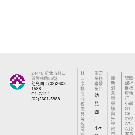
24445 新北市林口
林
重要
最
總體
區興林路55號
口
業務
新
課程
幼兒園：(02)2603-
康
聯繫
消
目標
1588
橋
窗口
息
與執
G1-G12：
簡
幼
榮
行
(02)2601-5888
介
兒
譽
小學
校
榜
G1-
園
園
與
G6
與
升
中學
設
|
學
G7-
施
小
榜
G12
師
單
家長
資