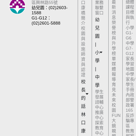
最
總體
區興林路55號
口
業務
新
課程
幼兒園：(02)2603-
康
聯繫
消
目標
1588
橋
窗口
息
與執
G1-G12：
簡
幼
榮
行
(02)2601-5888
介
兒
譽
小學
校
榜
G1-
園
園
與
G6
與
升
中學
設
|
學
G7-
施
小
榜
G12
師
單
家長
資
學
媒
學習
與
|
體
地圖
認
報
中學
證
中
導
家長/
校
育
學生
學
長
見
手冊
學生
未
內政
發展
的
來
部警
諮輔
校
政署
話
中心
園
165
推廣
林
FUN
反詐
中心
大
騙專
口
探索
鏡
區
教育
康
親
教育
中心