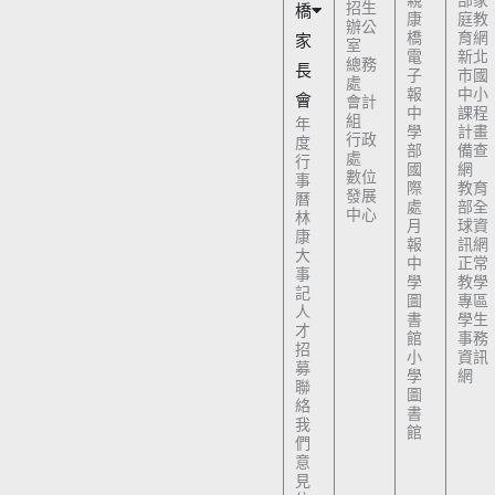
親
部家
招生
橋
康
庭教
辦公
橋
育網
家
室
電
新北
總務
長
子
市國
處
報
中小
會
會計
中
課程
組
年
學
計畫
行政
度
部
備查
處
行
國
網
數位
事
際
教育
發展
曆
處
部全
中心
林
月
球資
康
報
訊網
大
中
正常
事
學
教學
記
圖
專區
人
書
學生
才
館
事務
招
小
資訊
募
學
網
聯
圖
絡
書
我
館
們
意
見