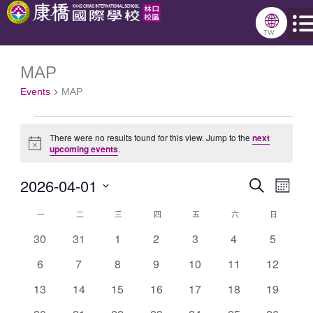
跳
🌐
星期一
星期二
星期三
星期四
星期五
星期六
星期日
至
TW
主
MAP
Events
要
Events
MAP
內
容
There were no results found for this view. Jump to the
next
Notice
upcoming events
.
2026-04-01
Search
Events
Even
Month
Select
Search
View
一
二
三
四
五
六
日
Calendar
date.
and
Navig
0
0
0
0
0
0
0
30
31
1
2
3
4
5
of
events
events
events
events
events
events
events
Views
0
0
0
0
0
0
0
6
7
8
9
10
11
12
Events
Navigation
events
events
events
events
events
events
events
0
0
0
0
0
0
0
13
14
15
16
17
18
19
events
events
events
events
events
events
events