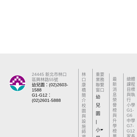
24445 新北市林口
林
重要
最
總體
區興林路55號
口
業務
新
課程
幼兒園：(02)2603-
康
聯繫
消
目標
1588
橋
窗口
息
與執
G1-G12：
簡
幼
榮
行
(02)2601-5888
介
兒
譽
小學
校
榜
G1-
園
園
與
G6
與
升
中學
設
|
學
G7-
施
小
榜
G12
師
單
家長
資