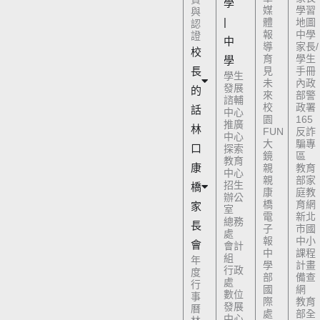
學
媒
學習
與
|
體
地圖
認
報
中學
證
中
導
家長/
校
育
學生
學
長
見
手冊
學生
未
內政
發展
的
來
部警
諮輔
校
政署
話
中心
園
165
推廣
林
FUN
反詐
中心
大
騙專
口
探索
鏡
區
教育
康
親
教育
中心
親
部家
招生
橋
康
庭教
辦公
橋
育網
家
室
電
新北
總務
長
子
市國
處
報
中小
會
會計
中
課程
組
年
學
計畫
行政
度
部
備查
處
行
國
網
數位
事
際
教育
發展
曆
處
部全
中心