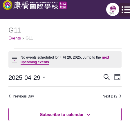
跳
🌐
至
TW
主
G11
Events
要
Events
G11
for
內
4
容
No events scheduled for 4 月 29, 2025. Jump to the
next
月
Notice
upcoming events
.
29,
2025-04-29
Search
Events
Even
2025
Day
Select
Search
View
date.
Previous Day
and
Next Day
Navig
Views
Subscribe to calendar
Navigation