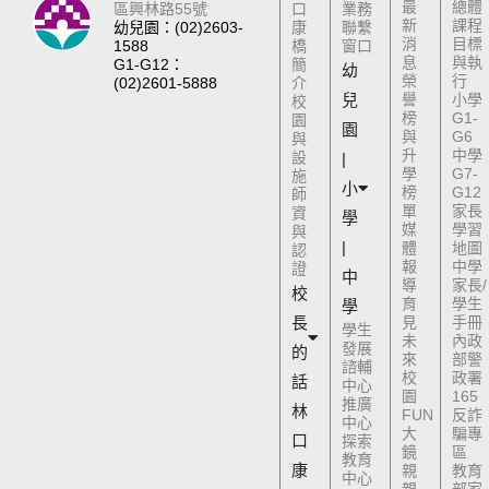
最
總體
區興林路55號
口
業務
新
課程
幼兒園：(02)2603-
康
聯繫
消
目標
1588
橋
窗口
息
與執
G1-G12：
簡
幼
榮
行
(02)2601-5888
介
兒
譽
小學
校
榜
G1-
園
園
與
G6
與
升
中學
設
|
學
G7-
施
小
榜
G12
師
單
家長
資
學
媒
學習
與
|
體
地圖
認
報
中學
證
中
導
家長/
校
育
學生
學
長
見
手冊
學生
未
內政
發展
的
來
部警
諮輔
校
政署
話
中心
園
165
推廣
林
FUN
反詐
中心
大
騙專
口
探索
鏡
區
教育
康
親
教育
中心