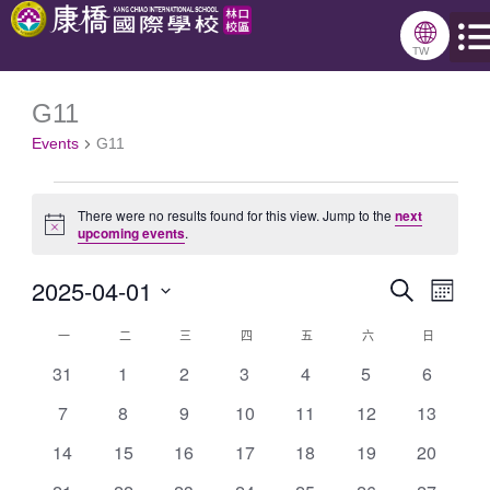
跳
🌐
星期一
星期二
星期三
星期四
星期五
星期六
星期日
至
TW
主
G11
Events
要
Events
G11
內
容
There were no results found for this view. Jump to the
next
Notice
upcoming events
.
2025-04-01
Search
Events
Even
Month
Select
Search
View
一
二
三
四
五
六
日
Calendar
date.
and
Navig
0
0
0
0
0
0
0
31
1
2
3
4
5
6
of
events
events
events
events
events
events
events
Views
0
0
0
0
0
0
0
7
8
9
10
11
12
13
Events
Navigation
events
events
events
events
events
events
events
0
0
0
0
0
0
0
14
15
16
17
18
19
20
events
events
events
events
events
events
events