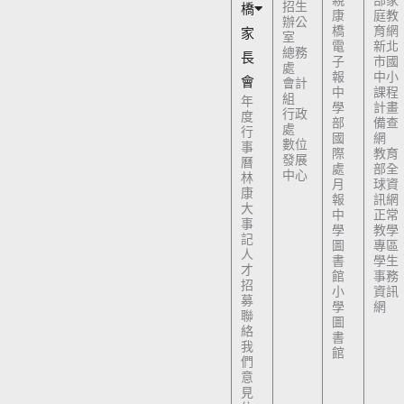
親
部家
招生
橋
康
庭教
辦公
橋
育網
家
室
電
新北
總務
長
子
市國
處
報
中小
會
會計
中
課程
組
年
學
計畫
行政
度
部
備查
處
行
國
網
數位
事
際
教育
發展
曆
處
部全
中心
林
月
球資
康
報
訊網
大
中
正常
事
學
教學
記
圖
專區
人
書
學生
才
館
事務
招
小
資訊
募
學
網
聯
圖
絡
書
我
館
們
意
見