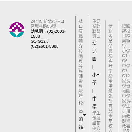
24445 新北市林口
林
重要
最
總體
區興林路55號
口
業務
新
課程
幼兒園：(02)2603-
康
聯繫
消
目標
1588
橋
窗口
息
與執
G1-G12：
簡
幼
榮
行
(02)2601-5888
介
兒
譽
小學
校
榜
G1-
園
園
與
G6
與
升
中學
設
|
學
G7-
施
小
榜
G12
師
單
家長
資
學
媒
學習
與
|
體
地圖
認
報
中學
證
中
導
家長/
校
育
學生
學
長
見
手冊
學生
未
內政
發展
的
來
部警
諮輔
校
政署
話
中心
園
165