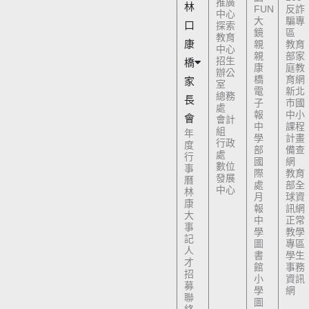
推廣
林
FUN
反詐
中心
大
騙專
口
探索
鏡
區
教育
康
親
教育
中心
親
部家
招生
橋
康
庭教
辦公
橋
育網
家
室
電
新北
總務
長
子
市國
處
報
中小
會
會計
中
課程
組
年
學
計畫
行政
度
部
備查
處
行
國
網
數位
事
際
教育
發展
曆
處
部全
中心
林
月
球資
康
報
訊網
大
中
正常
事
學
教學
記
圖
專區
人
書
學生
才
館
事務
招
小
資訊
募
學
網
聯
圖