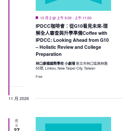
Featured
10 月 2 @ 上午 9:30
-
上午 11:00
IPDCC咖啡會：從G10看見未來-理
解全人審查與升學準備Coffee with
IPDCC: Looking Ahead from G10
– Holistic Review and College
Preparation
林口康橋國際學校 小劇場
新北市林口區興林路
55號, Linkou, New Taipei City, Taiwan
Free
11 月 2026
週
五
27