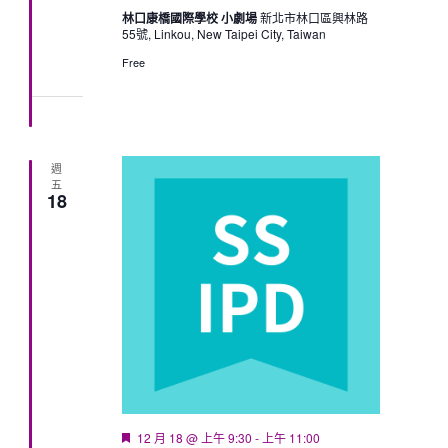
林口康橋國際學校 小劇場
新北市林口區興林路
55號, Linkou, New Taipei City, Taiwan
Free
週
五
18
Featured
12 月 18 @ 上午 9:30
-
上午 11:00