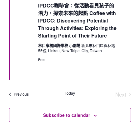
IPDCC咖啡會：從活動看見孩子的
潛力，探索未來的起點 Coffee with
IPDCC: Discovering Potential
Through Activities: Exploring the
Starting Point of Their Future
林口康橋國際學校 小劇場
新北市林口區興林路
55號, Linkou, New Taipei City, Taiwan
Free
Today
Next
Events
Previous
Events
Subscribe to calendar