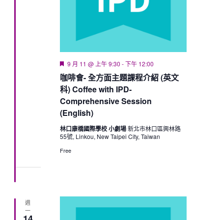
Featured
9 月 11 @ 上午 9:30
-
下午 12:00
咖啡會- 全方面主題課程介紹 (英文
科) Coffee with IPD-
Comprehensive Session
(English)
林口康橋國際學校 小劇場
新北市林口區興林路
55號, Linkou, New Taipei City, Taiwan
Free
週
一
14