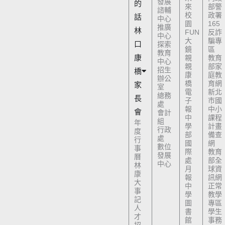
發展
的
來
部警
諮輔
校
政署
話
中心
園
165
推廣
林
FUN
反詐
中心
大
騙專
口
探索
鏡
區
教育
康
親
教育
中心
親
部家
招生
橋
康
庭教
辦公
橋
育網
家
室
電
新北
總務
長
子
市國
處
報
中小
會
會計
中
課程
組
年
學
計畫
行政
度
部
備查
處
行
國
網
數位
事
際
教育
發展
曆
處
部全
中心
林
月
球資
康
報
訊網
大
中
正常
事
學
教學
記
圖
專區
人
書
學生
才
館
事務
招