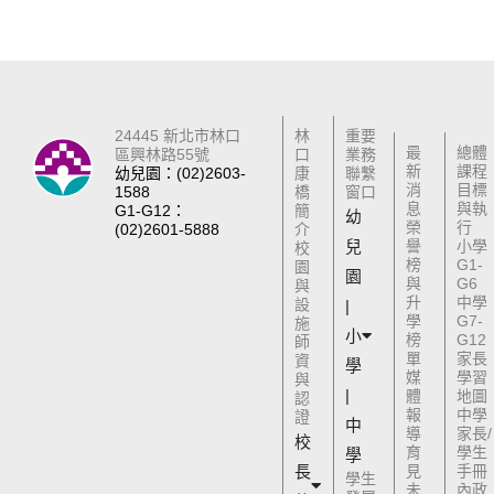
24445 新北市林口
林
重要
最
總體
區興林路55號
口
業務
新
課程
幼兒園：(02)2603-
康
聯繫
消
目標
1588
橋
窗口
息
與執
G1-G12：
簡
幼
榮
行
(02)2601-5888
介
兒
譽
小學
校
榜
G1-
園
園
與
G6
與
升
中學
設
|
學
G7-
施
小
榜
G12
師
單
家長
資
學
媒
學習
與
|
體
地圖
認
報
中學
證
中
導
家長/
校
育
學生
學
長
見
手冊
學生
未
內政