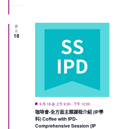
週
五
18
Featured
9 月 18 @ 上午 9:30
-
下午 12:00
咖啡會-全方面主題課程介紹 (IP學
科) Coffee with IPD-
Comprehensive Session (IP