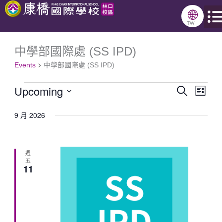
跳
🌐
至
TW
主
中學部國際處 (SS IPD)
Events
要
Events
中學部國際處 (SS IPD)
內
Upcoming
容
Search
Events
Even
List
Select
Search
View
9 月 2026
date.
and
Navig
Views
週
Navigation
五
11