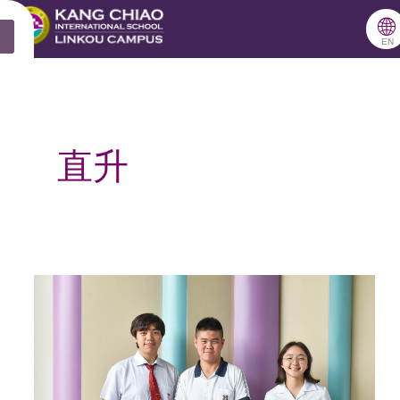
跳
🌐
X
至
EN
主
要
內
直升
容
三
位
會
考