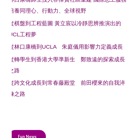
培養同理心、行動力、全球視野
從棋盤到工程藍圖 黃立宸以冷靜思辨推演出的
UCL工程夢
從林口康橋到UCLA 朱庭儀用影響力定義成長
從轉學生到香港大學準新生 鄭致遠的探索成長
之路
從跨文化成長到常春藤殿堂 前田櫻來的自我淬
鍊之路
Fun News