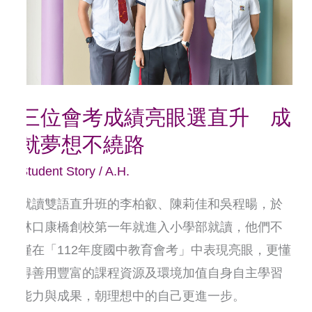
成
績
亮
眼
選
三位會考成績亮眼選直升 成
直
就夢想不繞路
升
成
Student Story
/
A.H.
就
就讀雙語直升班的李柏叡、陳莉佳和吳程暘，於
夢
林口康橋創校第一年就進入小學部就讀，他們不
想
僅在「112年度國中教育會考」中表現亮眼，更懂
不
得善用豐富的課程資源及環境加值自身自主學習
繞
能力與成果，朝理想中的自己更進一步。
路