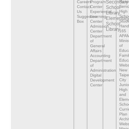
Reso
Careers
Program
Secondary
Senio
Contact
Center
School
High
Us
Experiential
Library
Scho
Suggestion
Learning
Elementar
Stude
Box
Center
School
Hand
Admission
Library
165
Center
APAM
Department
Minis
of
of
General
Educ
Affairs
Fami
Accounting
Educ
Department
Webs
of
New
Administration
Taipe
Digital
City
Development
Junio
Center
High
and
Elem
Scho
Curr
Plan
Archi
Webs
Minis