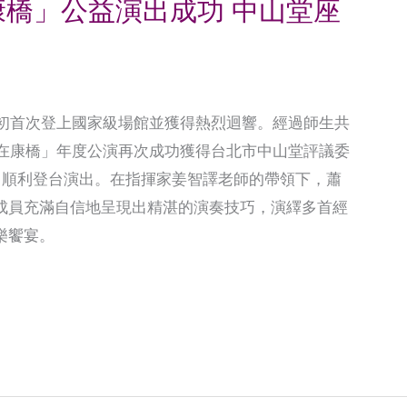
橋」公益演出成功 中山堂座
年初首次登上國家級場館並獲得熱烈迴響。經過師生共
愛在康橋」年度公演再次成功獲得台北市中山堂評議委
日順利登台演出。在指揮家姜智譯老師的帶領下，蕭
成員充滿自信地呈現出精湛的演奏技巧，演繹多首經
樂饗宴。