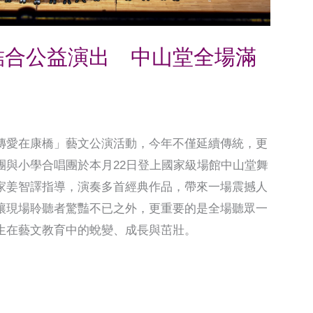
結合公益演出 中山堂全場滿
傳愛在康橋」藝文公演活動，今年不僅延續傳統，更
團與小學合唱團於本月22日登上國家級場館中山堂舞
家姜智譯指導，演奏多首經典作品，帶來一場震撼人
讓現場聆聽者驚豔不已之外，更重要的是全場聽眾一
生在藝文教育中的蛻變、成長與茁壯。