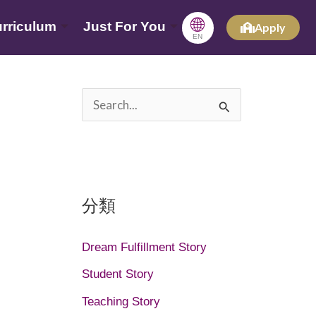
🌐
rriculum
Just For You
Apply
EN
搜
尋
關
鍵
分類
字
:
Dream Fulfillment Story
Student Story
Teaching Story