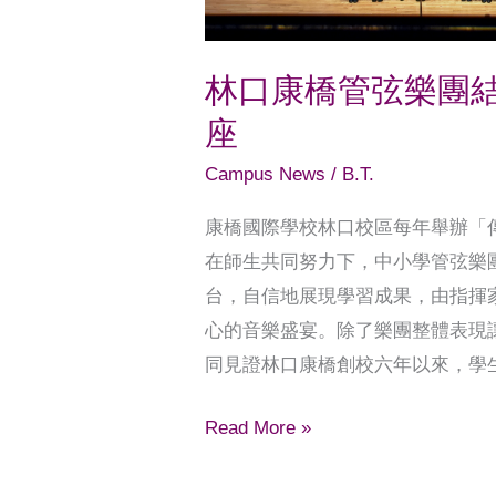
演
出
林口康橋管弦樂團
中
山
座
堂
Campus News
/
B.T.
全
場
康橋國際學校林口校區每年舉辦「
滿
在師生共同努力下，中小學管弦樂
座
台，自信地展現學習成果，由指揮
心的音樂盛宴。除了樂團整體表現
同見證林口康橋創校六年以來，學
Read More »