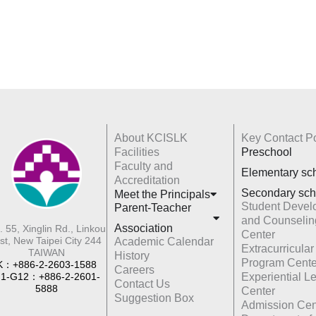
About KCISLK
Key Contact Po
Facilities
Preschool
Faculty and
Elementary sc
Accreditation
Secondary sch
Meet the Principals
Student Devel
Parent-Teacher
and Counselin
Association
. 55, Xinglin Rd., Linkou
Center
st, New Taipei City 244
Academic Calendar
Extracurricular
TAIWAN
History
Program Cente
K：+886-2-2603-1588
Careers
1-G12：+886-2-2601-
Experiential L
Contact Us
5888
Center
Suggestion Box
Admission Cen