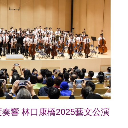
奏響 林口康橋2025藝文公演