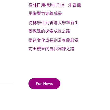
從林口康橋到UCLA 朱庭儀
用影響力定義成長
從轉學生到香港大學準新生
鄭致遠的探索成長之路
從跨文化成長到常春藤殿堂
前田櫻來的自我淬鍊之路
Fun News