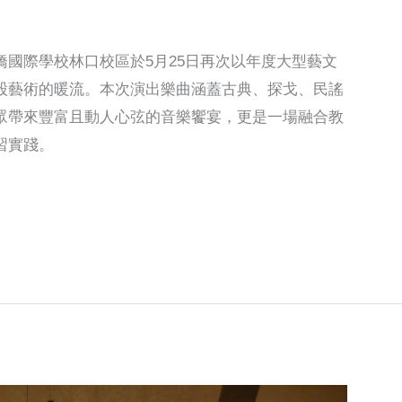
國際學校林口校區於5月25日再次以年度大型藝文
股藝術的暖流。本次演出樂曲涵蓋古典、探戈、民謠
眾帶來豐富且動人心弦的音樂饗宴，更是一場融合教
習實踐。