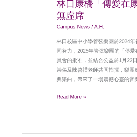
林口康橋「傳愛在康
中
無虛席
山
堂
Campus News
/
A.H.
座
林口校區中小學管弦樂團於2024
無
同努力，2025年管弦樂團的「傳
虛
員會的批准，並結合公益於1月22
席
崇傑及陳啓禮老師共同指揮，樂團
典樂曲，帶來了一場震撼心靈的音
Read More »