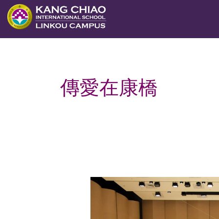
跳
至
主
要
內
傳愛在康橋
容
「傳
愛
在