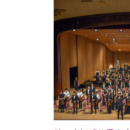
口
康
橋
「傳
愛
在
康
橋」
公
益
演
出
成
功