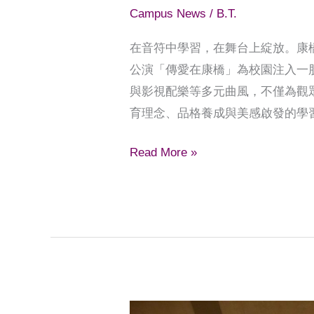
演
Campus News
/
B.T.
暖
在音符中學習，在舞台上綻放。康橋
心
公演「傳愛在康橋」為校園注入一
登
與影視配樂等多元曲風，不僅為觀
場
育理念、品格養成與美感啟發的學
Read More »
林