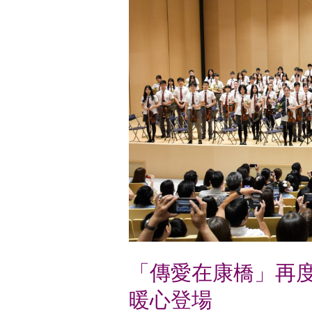
康
橋」
再
度
奏
響
林
口
康
橋
2025
藝
「傳愛在康橋」再度
文
暖心登場
公