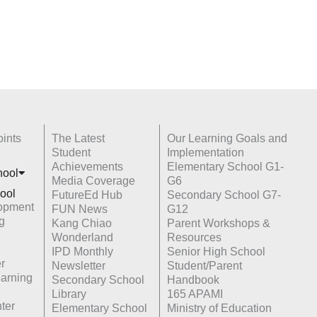
ints
The Latest
Our Learning Goals and
Student
Implementation
Achievements
Elementary School G1-
hoo
l
Media Coverage
G6
ool
FutureEd Hub
Secondary School G7-
opment
FUN News
G12
g
Kang Chiao
Parent Workshops &
Wonderland
Resources
IPD Monthly
Senior High School
r
Newsletter
Student/Parent
earning
Secondary School
Handbook
Library
165 APAMI
ter
Elementary School
Ministry of Education