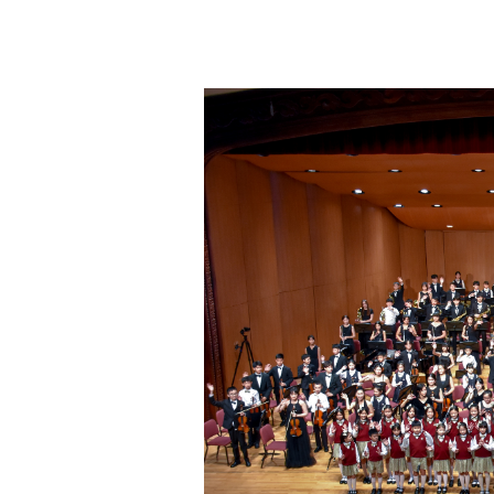
林
口
康
橋
管
弦
樂
團
結
合
公
益