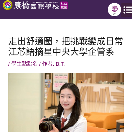
跳
🌐
至
TW
主
要
走出舒適圈，把挑戰變成日常
內
江芯語摘星中央大學企管系
容
/
學生點點名
/ 作者:
B.T.