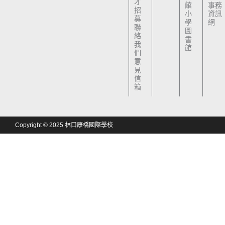
才
館
事務
招
小
資訊
募
學
網
聯
圖
絡
書
我
館
們
意
見
信
箱
Copyright © 2025 林口康橋國際學校