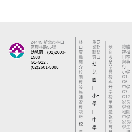
24445 新北市林口
林
重要
最
總體
區興林路55號
口
業務
新
課程
幼兒園：(02)2603-
康
聯繫
消
目標
1588
橋
窗口
息
與執
G1-G12：
簡
幼
榮
行
(02)2601-5888
介
兒
譽
小學
校
榜
G1-
園
園
與
G6
與
升
中學
設
|
學
G7-
施
小
榜
G12
師
單
家長
資
學
媒
學習
與
|
體
地圖
認
報
中學
證
中
導
家長/
校
育
學生
學
長
見
手冊