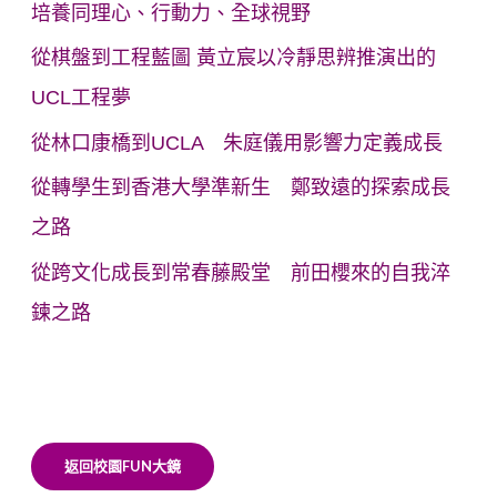
培養同理心、行動力、全球視野
從棋盤到工程藍圖 黃立宸以冷靜思辨推演出的
UCL工程夢
從林口康橋到UCLA 朱庭儀用影響力定義成長
從轉學生到香港大學準新生 鄭致遠的探索成長
之路
從跨文化成長到常春藤殿堂 前田櫻來的自我淬
鍊之路
返回校園FUN大鏡