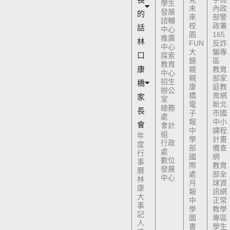
學生
未
內政
發展
的
來
部警
諮輔
校
政署
話
中心
園
165
推廣
林
FUN
反詐
中心
大
騙專
口
探索
鏡
區
教育
康
親
教育
中心
親
部家
招生
橋
康
庭教
辦公
橋
育網
家
室
電
新北
總務
長
子
市國
處
報
中小
會
會計
中
課程
組
年
學
計畫
行政
度
部
備查
處
行
國
網
數位
事
際
教育
發展
曆
處
部全
中心
林
月
球資
康
報
訊網
大
中
正常
事
學
教學
記
圖
專區
人
書
學生