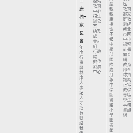
口
探索
鏡
區
教育
康
親
教育
中心
親
部家
招生
橋
康
庭教
辦公
橋
育網
家
室
電
新北
總務
長
子
市國
處
報
中小
會
會計
中
課程
組
年
學
計畫
行政
度
部
備查
處
行
國
網
數位
事
際
教育
發展
曆
處
部全
中心
林
月
球資
康
報
訊網
大
中
正常
事
學
教學
記
圖
專區
人
書
學生
才
館
事務
招
小
資訊
募
學
網
聯
圖
絡
書
我
館