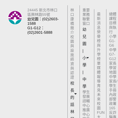
24445 新北市林口
林
重要
最
總體
區興林路55號
口
業務
新
課程
幼兒園：(02)2603-
康
聯繫
消
目標
1588
橋
窗口
息
與執
G1-G12：
簡
幼
榮
行
(02)2601-5888
介
兒
譽
小學
校
榜
G1-
園
園
與
G6
與
升
中學
設
|
學
G7-
施
小
榜
G12
師
單
家長
資
學
媒
學習
與
|
體
地圖
認
報
中學
證
中
導
家長/
校
育
學生
學
長
見
手冊
學生
未
內政
發展
的
來
部警
諮輔
校
政署
話
中心
園
165
推廣
林
FUN
反詐
中心
大
騙專