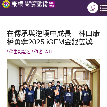
跳
🌐
至
TW
主
要
在傳承與逆境中成長 林口康
內
橋勇奪2025 iGEM金銀雙獎
容
/
學生點點名
/ 作者:
A.H.