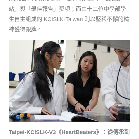
站」與「最佳報告」獎項；而由十二位中學部學
生自主組成的 KCISLK-Taiwan 則以堅毅不懈的精
神獲得銀牌。
Taipei-KCISLK-V3《HeartBeaters》：從傳承到