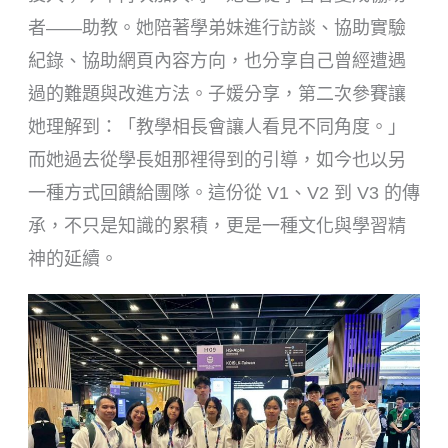
者——助教。她陪著學弟妹進行訪談、協助實驗
紀錄、協助網頁內容方向，也分享自己曾經遭遇
過的難題與改進方法。子媛分享，第二次參賽讓
她理解到：「教學相長會讓人看見不同角度。」
而她過去從學長姐那裡得到的引導，如今也以另
一種方式回饋給團隊。這份從 V1、V2 到 V3 的傳
承，不只是知識的累積，更是一種文化與學習精
神的延續。