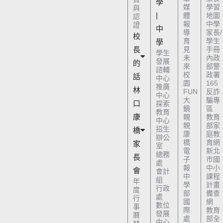
學
媒
學習
與
|
體
地圖
認
報
中學
證
中
導
家長/
校
育
學生
學
長
見
手冊
學生
未
內政
發展
的
來
部警
諮輔
校
政署
話
中心
園
165
推廣
林
FUN
反詐
中心
大
騙專
口
探索
鏡
區
教育
康
親
教育
中心
親
部家
招生
橋
康
庭教
辦公
橋
育網
家
室
電
新北
總務
長
子
市國
處
報
中小
會
會計
中
課程
組
年
學
計畫
行政
度
部
備查
處
行
國
網
數位
事
際
教育
發展
曆
處
部全
中心