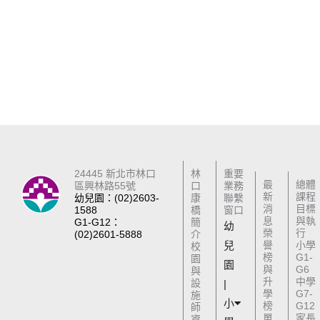
24445 新北市林口
林
重要
最
總體
區興林路55號
口
業務
新
課程
幼兒園：(02)2603-
康
聯繫
消
目標
1588
橋
窗口
息
與執
G1-G12：
簡
幼
榮
行
(02)2601-5888
介
兒
譽
小學
校
榜
G1-
園
園
與
G6
與
升
中學
設
|
學
G7-
施
小
榜
G12
師
單
家長
資