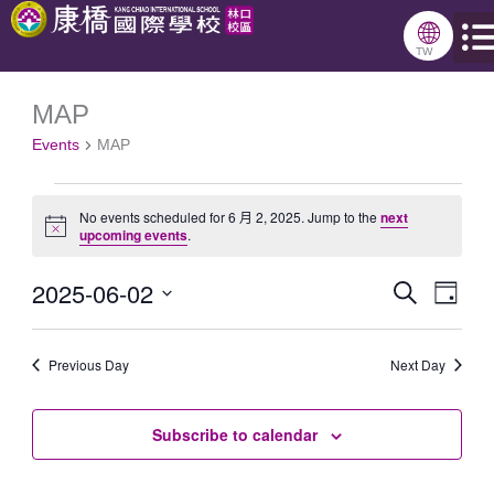
跳
🌐
至
TW
主
MAP
Events
要
Events
MAP
for
內
6
容
No events scheduled for 6 月 2, 2025. Jump to the
next
月
Notice
upcoming events
.
2,
2025-06-02
Search
Events
Even
2025
Day
Select
Search
View
date.
Previous Day
and
Next Day
Navig
Views
Subscribe to calendar
Navigation