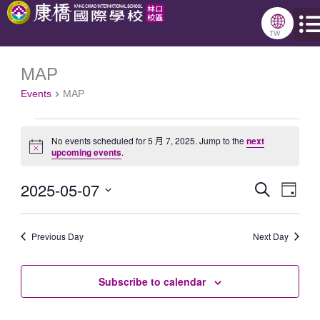
跳
🌐
至
TW
主
MAP
Events
要
Events
MAP
for
內
5
容
No events scheduled for 5 月 7, 2025. Jump to the
next
月
Notice
upcoming events
.
7,
2025-05-07
Search
Events
Even
2025
Day
Select
Search
View
date.
Previous Day
and
Next Day
Navig
Views
Subscribe to calendar
Navigation