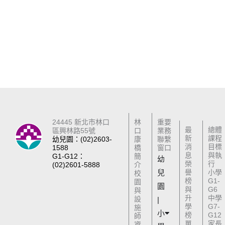
24445 新北市林口
林
重要
最
總體
區興林路55號
口
業務
新
課程
幼兒園：(02)2603-
康
聯繫
消
目標
1588
橋
窗口
息
與執
G1-G12：
簡
幼
榮
行
(02)2601-5888
介
兒
譽
小學
校
榜
G1-
園
園
與
G6
與
升
中學
設
|
學
G7-
施
小
榜
G12
師
單
家長
資