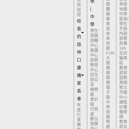
學
媒
學習
與
|
體
地圖
認
報
中學
證
中
導
家長/
校
育
學生
學
長
見
手冊
學生
未
內政
發展
的
來
部警
諮輔
校
政署
話
中心
園
165
推廣
林
FUN
反詐
中心
大
騙專
口
探索
鏡
區
教育
康
親
教育
中心
親
部家
招生
橋
康
庭教
辦公
橋
育網
家
室
電
新北
總務
長
子
市國
處
報
中小
會
會計
中
課程
組
年
學
計畫
行政
度
部
備查
處
行
國
網
數位
事
際
教育
發展
曆
處
部全
中心