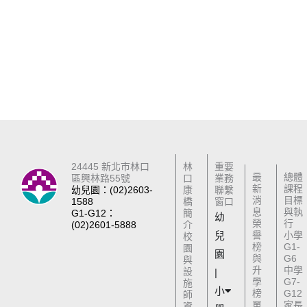
24445 新北市林口
林
重要
最
總體
區興林路55號
口
業務
新
課程
幼兒園：(02)2603-
康
聯繫
消
目標
1588
橋
窗口
息
與執
G1-G12：
簡
幼
榮
行
(02)2601-5888
介
兒
譽
小學
校
榜
G1-
園
園
與
G6
與
升
中學
設
|
學
G7-
施
小
榜
G12
師
單
家長
資