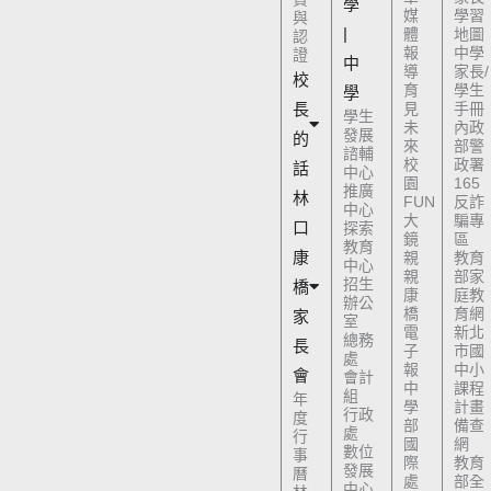
學
媒
學習
與
|
體
地圖
認
報
中學
證
中
導
家長/
校
育
學生
學
長
見
手冊
學生
未
內政
發展
的
來
部警
諮輔
校
政署
話
中心
園
165
推廣
林
FUN
反詐
中心
大
騙專
口
探索
鏡
區
教育
康
親
教育
中心
親
部家
招生
橋
康
庭教
辦公
橋
育網
家
室
電
新北
總務
長
子
市國
處
報
中小
會
會計
中
課程
組
年
學
計畫
行政
度
部
備查
處
行
國
網
數位
事
際
教育
發展
曆
處
部全
中心