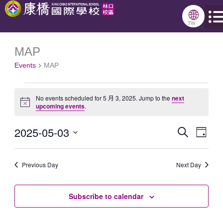
跳
🌐
至
TW
主
MAP
Events
要
Events
MAP
for
內
5
容
No events scheduled for 5 月 3, 2025. Jump to the
next
月
Notice
upcoming events
.
3,
2025-05-03
Search
Events
Even
2025
Day
Select
Search
View
date.
Previous Day
and
Next Day
Navig
Views
Subscribe to calendar
Navigation